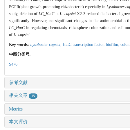
PGPR(plant growth-promoting rhizobacteria) especially in
Lysobacter cap
study, deletion of
LC_HutC
in
L. capsici
X2-3 reduced the bacterial growt
significantly. However, no significant changes in the antimicrobial act
LC_HutC
in regulating chemotaxis, rhizosphere colonization and cell mo
of
L. capsici
.
Key words:
Lysobacter capsici
,
HutC transcription factor,
biofilm,
colon
中图分类号:
S476
参考文献
相关文章
15
Metrics
本文评价