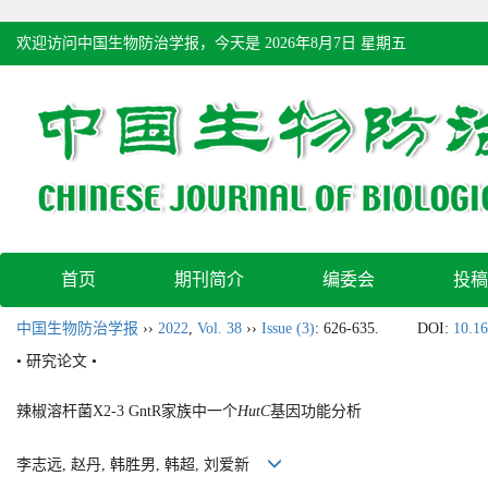
欢迎访问中国生物防治学报，今天是
2026年8月7日 星期五
首页
期刊简介
编委会
投稿
中国生物防治学报
››
2022
,
Vol. 38
››
Issue (3)
: 626-635.
DOI:
10.16
• 研究论文 •
辣椒溶杆菌X2-3 GntR家族中一个
HutC
基因功能分析
李志远, 赵丹, 韩胜男, 韩超, 刘爱新