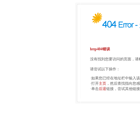
http404错误
没有找到您要访问的页面，请检
请尝试以下操作：
·如果您已经在地址栏中输入
·打开
主页
，然后查找指向您感
·单击
后退
链接，尝试其他链接