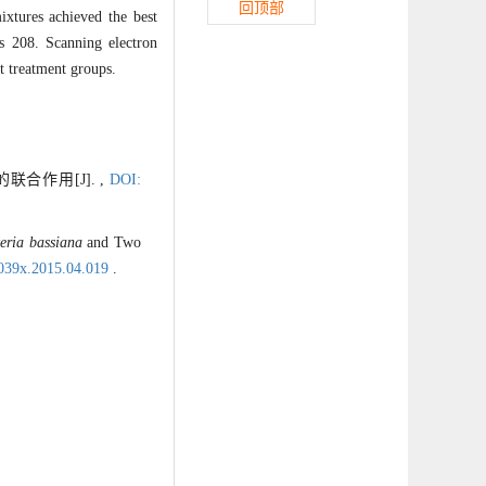
回顶部
ixtures achieved the best
 208. Scanning electron
t treatment groups.
联合作用[J]. ,
DOI:
eria bassiana
and Two
-039x.2015.04.019
.