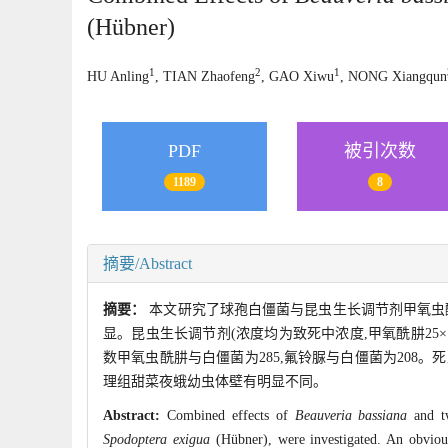
(Hübner)
1
2
1
HU Anling
, TIAN Zhaofeng
, GAO Xiwu
, NONG Xiangqun
PDF
被引次数
1189
8
摘要/Abstract
摘要：
本文研究了球孢白僵菌与昆虫生长调节剂甲氧虫
显。昆虫生长调节剂(浓度均为致死中浓度,甲氧酰肼25×
数甲氧虫酰肼与白僵菌为285,氟铃脲与白僵菌为208。
理组甜菜夜蛾幼虫体壁有明显不同。
Abstract:
Combined effects of
Beauveria bassiana
and tw
Spodoptera exigua
(Hübner), were investigated. An obvio