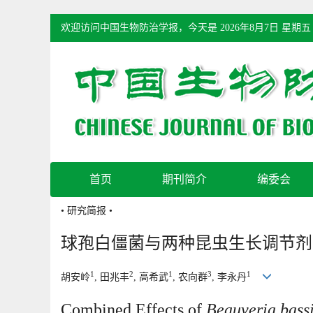
欢迎访问中国生物防治学报，今天是
2026年8月7日 星期五
首页
期刊简介
编委会
• 研究简报 •
球孢白僵菌与两种昆虫生长调节剂
1
2
1
3
1
胡安岭
, 田兆丰
, 高希武
, 农向群
, 李永丹
Combined Effects of
Beauveria bass