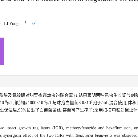
3
1
, LI Yongdan
酰肼及氟铃脲对甜菜夜蛾幼虫的联合毒力,结果表明两种昆虫生长调节剂
-6
-6
7
10
g/L,氟铃脲1000×10
g/L与球孢白僵菌8.0×10
孢子/mL混合使用,体积
死虫保湿后,95%长出了白僵菌菌丝,甚至可产生孢子;采用扫描电镜对昆虫
o insect growth regulators (IGR), methoxyfenozide and hexaflumuron, o
us synergism effect of the two IGRs with
Beauveria beauveria
was observed