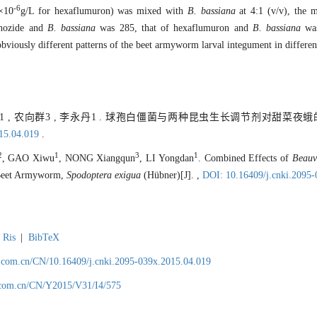
-6
×10
g/L for hexaflumuron) was mixed with
B. bassiana
at 4:1 (v/v), the m
enozide and
B. bassiana
was 285, that of hexaflumuron and
B. bassiana
was
obviously different patterns of the beet armyworm larval integument in differen
希武1 , 农向群3 , 李永丹1 . 球孢白僵菌与两种昆虫生长调节剂对甜菜夜蛾的
015.04.019
.
2
1
3
1
, GAO Xiwu
, NONG Xiangqun
, LI Yongdan
. Combined Effects of
Beauv
 Beet Armyworm,
Spodoptera exigua
(Hübner)[J]. ,
DOI: 10.16409/j.cnki.2095
Ris
|
BibTeX
.com.cn/CN/10.16409/j.cnki.2095-039x.2015.04.019
.com.cn/CN/Y2015/V31/I4/575