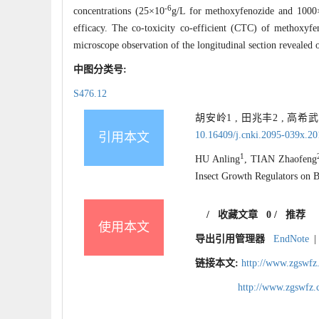
-6
concentrations (25×10
g/L for methoxyfenozide and 1000
efficacy. The co-toxicity co-efficient (CTC) of methoxyf
microscope observation of the longitudinal section revealed 
中图分类号:
S476.12
胡安岭1 , 田兆丰2 , 高
10.16409/j.cnki.2095-039x.2
引用本文
1
HU Anling
, TIAN Zhaofeng
Insect Growth Regulators on
/
收藏文章
0
/
推荐
使用本文
导出引用管理器
EndNote
|
链接本文:
http://www.zgswfz
http://www.zgswfz