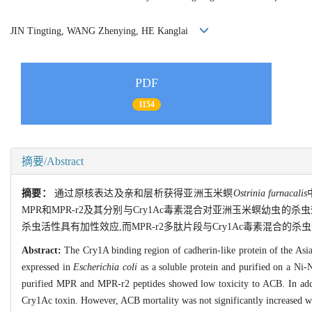
JIN Tingting, WANG Zhenying, HE Kanglai
PDF
1154
摘要/Abstract
摘要：
通过原核表达及亲和层析获得亚洲玉米螟
Ostrinia furnacalis
MPR和MPR-r2及其分别与Cry1Ac毒素混合对亚洲玉米螟幼虫的杀
杀虫活性具有加性效应,而MPR-r2多肽片段与Cry1Ac毒素混合的
Abstract:
The Cry1A binding region of cadherin-like protein of the As
expressed in
Escherichia coli
as a soluble protein and purified on a N
purified MPR and MPR-r2 peptides showed low toxicity to ACB. In addit
Cry1Ac toxin. However, ACB mortality was not significantly increased 