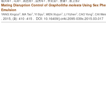
杨兴翠1 , 马涛1 , 易思雨1 , 温秀军1 , 李奕震1 , 曹庸1 , 蔡卫东2
Mating Disruption Control of
Grapholitha molesta
Using Sex Phe
Emulsion
1
1
1
1
1
1
YANG Xingcui
, MA Tao
, YI Siyu
, WEN Xiujun
, LI Yizhen
, CAO Yong
, CAI We
. 2015, (
3
): 410 -415 . DOI: 10.16409/j.cnki.2095-039x.2015.03.017