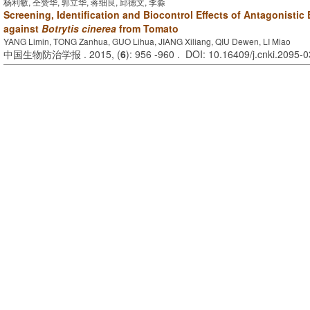
杨利敏, 仝赞华, 郭立华, 蒋细良, 邱德文, 李淼
Screening, Identification and Biocontrol Effects of Antagonistic 
against
Botrytis cinerea
from Tomato
YANG Limin, TONG Zanhua, GUO Lihua, JIANG Xiliang, QIU Dewen, LI Miao
中国生物防治学报 . 2015, (
6
): 956 -960 . DOI: 10.16409/j.cnki.2095-