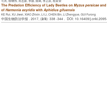
可芮, 徐继伟, 肖志新, 李丽, 陈斌, 李正跃, 桂富荣
The Predation Efficiency of Lady Beetles on
Myzus persicae
and 
of
Harmonia axyridis
with
Aphidius gifuensis
KE Rui, XU Jiwei, XIAO Zhixin, LI Li, CHEN Bin, LI Zhengyue, GUI Furong
中国生物防治学报 . 2017, (
2/3
): 338 -344 . DOI: 10.16409/j.cnki.209