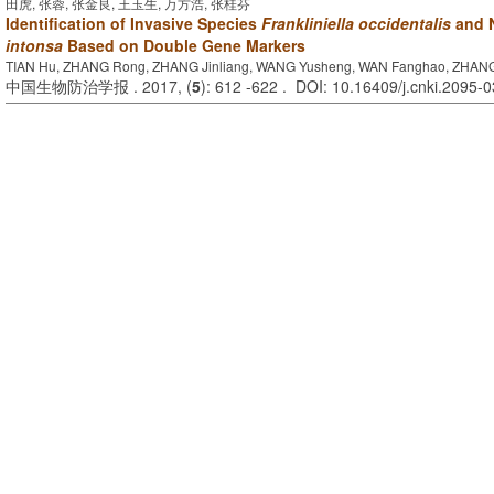
田虎, 张蓉, 张金良, 王玉生, 万方浩, 张桂芬
Identification of Invasive Species
Frankliniella occidentalis
and N
intonsa
Based on Double Gene Markers
TIAN Hu, ZHANG Rong, ZHANG Jinliang, WANG Yusheng, WAN Fanghao, ZHANG
中国生物防治学报 . 2017, (
5
): 612 -622 . DOI: 10.16409/j.cnki.2095-