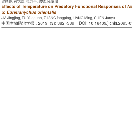
贾静静, 符悦冠, 张方平, 梁敏, 陈俊谕
Effects of Temperature on Predatory Functional Responses of
Ne
to
Eutetranychus orientalis
JIA Jingjing, FU Yueguan, ZHANG fangping, LIANG Ming, CHEN Junyu
中国生物防治学报 . 2019, (
3
): 382 -389 . DOI: 10.16409/j.cnki.2095-