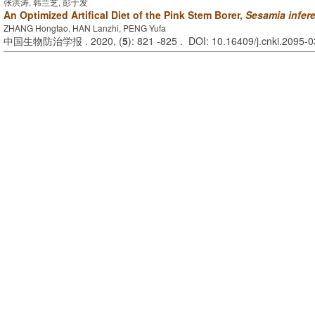
张洪涛, 韩兰芝, 彭于发
An Optimized Artifical Diet of the Pink Stem Borer,
Sesamia infer
ZHANG Hongtao, HAN Lanzhi, PENG Yufa
中国生物防治学报 . 2020, (
5
): 821 -825 . DOI: 10.16409/j.cnki.2095-