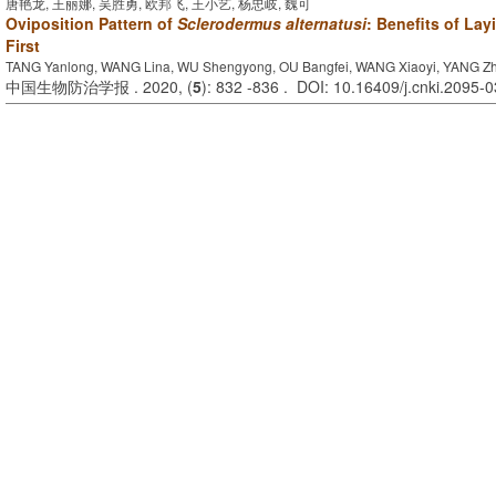
唐艳龙, 王丽娜, 吴胜勇, 欧邦飞, 王小艺, 杨忠岐, 魏可
Oviposition Pattern of
Sclerodermus alternatusi
: Benefits of Lay
First
TANG Yanlong, WANG Lina, WU Shengyong, OU Bangfei, WANG Xiaoyi, YANG Zh
中国生物防治学报 . 2020, (
5
): 832 -836 . DOI: 10.16409/j.cnki.2095-