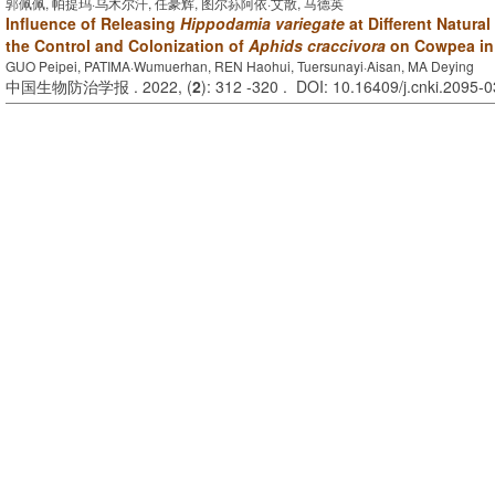
郭佩佩, 帕提玛·乌木尔汗, 任豪辉, 图尔荪阿依·艾散, 马德英
Influence of Releasing
Hippodamia variegate
at Different Natura
the Control and Colonization of
Aphids craccivora
on Cowpea in 
GUO Peipei, PATIMA·Wumuerhan, REN Haohui, Tuersunayi·Aisan, MA Deying
中国生物防治学报 . 2022, (
2
): 312 -320 . DOI: 10.16409/j.cnki.2095-