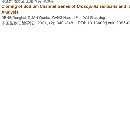
邓登辉, 段文波, 王颢, 李芬, 吴少英
Cloning of Sodium Channel Genes of
Drosophila simulans
and It
Analysis
DENG Denghui, DUAN Wenbo, WANG Hao, LI Fen, WU Shaoying
中国生物防治学报 . 2021, (
2
): 340 -348 . DOI: 10.16409/j.cnki.2095-