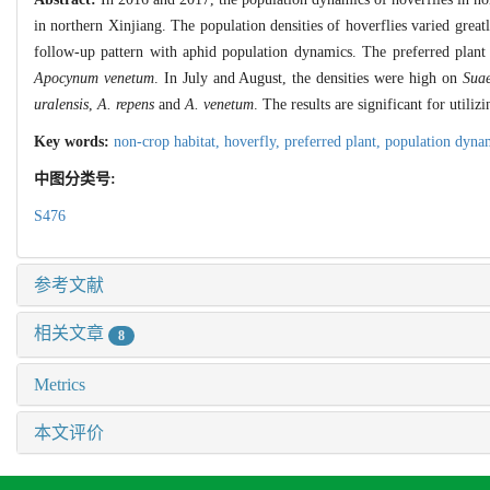
in northern Xinjiang. The population densities of hoverflies varied great
follow-up pattern with aphid population dynamics. The preferred plant
Apocynum venetum
. In July and August, the densities were high on
Sua
uralensis
,
A. repens
and
A. venetum
. The results are significant for utili
Key words:
non-crop habitat,
hoverfly,
preferred plant,
population dyna
中图分类号:
S476
参考文献
相关文章
8
Metrics
本文评价