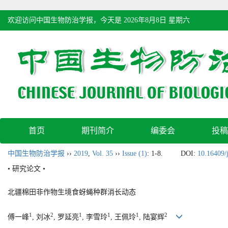
欢迎访问中国生物防治学报，今天是
2026年8月8日 星期六
首页
期刊简介
编委会
投稿
中国生物防治学报
››
2019
,
Vol. 35
››
Issue (1)
: 1-8.
DOI:
10.16409/
• 研究论文 •
北疆棉田非作物生境食蚜蝇种群消长动态
1
2
1
1
1
2
傅一峰
, 刘冰
, 罗延亮
, 李雪玲
, 王佩玲
, 陆宴辉