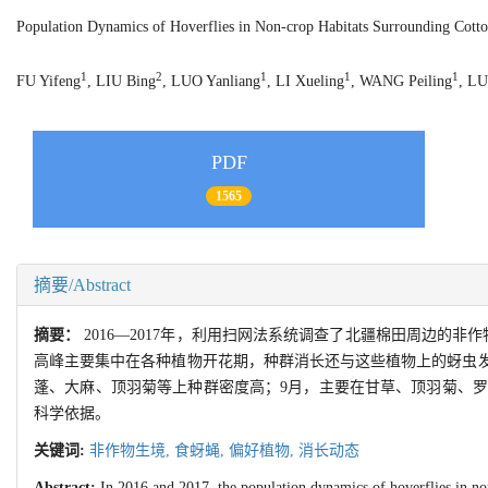
Population Dynamics of Hoverflies in Non-crop Habitats Surrounding Cotto
1
2
1
1
1
FU Yifeng
, LIU Bing
, LUO Yanliang
, LI Xueling
, WANG Peiling
, LU
PDF
1565
摘要/Abstract
摘要：
2016—2017年，利用扫网法系统调查了北疆棉田周边的
高峰主要集中在各种植物开花期，种群消长还与这些植物上的蚜虫发
蓬、大麻、顶羽菊等上种群密度高；9月，主要在甘草、顶羽菊、
科学依据。
关键词:
非作物生境,
食蚜蝇,
偏好植物,
消长动态
Abstract:
In 2016 and 2017, the population dynamics of hoverflies in no