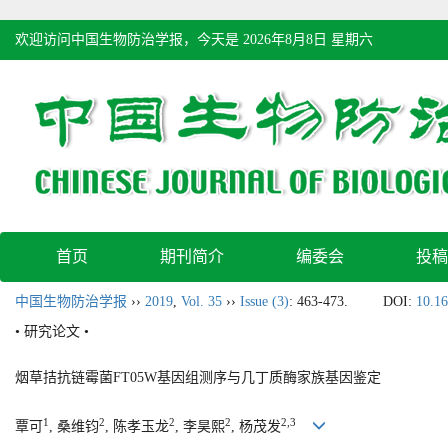
欢迎访问中国生物防治学报，今天是
2026年8月8日 星期六
首页
期刊简介
编委会
投稿
中国生物防治学报
››
2019
,
Vol. 35
››
Issue (3)
: 463-473.
DOI:
10.16
• 研究论文 •
烟草拮抗链霉菌FT05W基因组测序与几丁质酶家族基因鉴定
1
2
2
2
2,3
覃可
, 桑维钧
, 陈孝玉龙
, 李昊熙
, 杨茂发