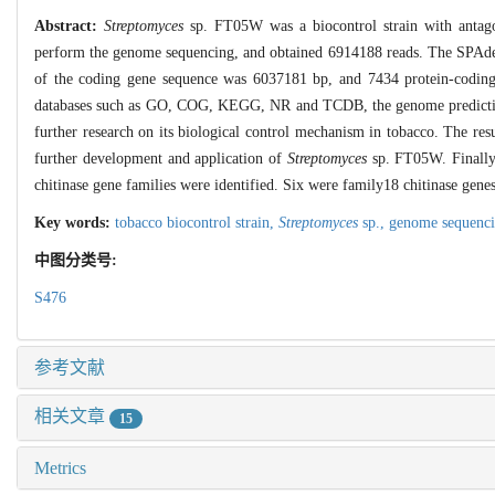
Abstract:
Streptomyces
sp. FT05W was a biocontrol strain with antago
perform the genome sequencing, and obtained 6914188 reads. The SPAdes 
of the coding gene sequence was 6037181 bp, and 7434 protein-coding 
databases such as GO, COG, KEGG, NR and TCDB, the genome prediction 
further research on its biological control mechanism in tobacco. The res
further development and application of
Streptomyces
sp. FT05W. Finally,
chitinase gene families were identified. Six were family18 chitinase gen
Key words:
tobacco biocontrol strain,
Streptomyces
sp.,
genome sequenc
中图分类号:
S476
参考文献
相关文章
15
Metrics