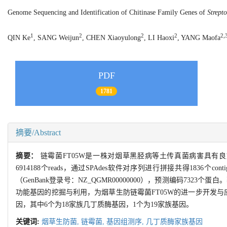
Genome Sequencing and Identification of Chitinase Family Genes of
Strept
1
2
2
2
2,
QIN Ke
, SANG Weijun
, CHEN Xiaoyulong
, LI Haoxi
, YANG Maofa
PDF
1781
摘要/Abstract
摘要：
链霉菌FT05W是一株对烟草黑胫病等土传真菌病害具有良好
6914188个reads，通过SPAdes软件对序列进行拼接共得1836个c
（GenBank登录号：NZ_QGMR00000000），预测编码
功能基因的挖掘与利用，为烟草生防链霉菌FT05W的进一步开发与应
因，其中6个为18家族几丁质酶基因，1个为19家族基因。
关键词:
烟草生防菌,
链霉菌,
基因组测序,
几丁质酶家族基因