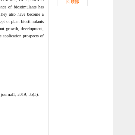
回顶部
ence of biostimulants has
. They also have become a
ept of plant biostimulants
lant growth, development,
he application prospects of
ournal1, 2019, 35(3):