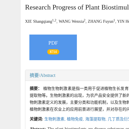
Research Progress of Plant Biostimul
1,2
2
1
XIE Shangqiang
, WANG Wenxia
, ZHANG Fuyun
, YIN H
PDF
8714
摘要/Abstract
摘要：
植物生物刺激素是指一类用于促进植物生长发育
提取物等。生物刺激素的出现，为农产品安全提供了新
物刺激素定义的发展，主要分类和功能机制，以及生物
植物刺激素在农业上的应用前景进行展望，并对存在的
关键词:
生物刺激素,
植物免疫,
海藻提取物,
几丁质及衍
Abstract:
The plant biostimulants are diverse substances or