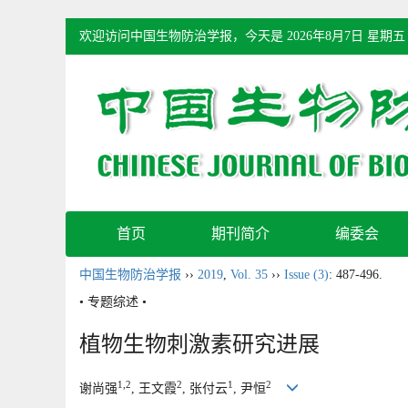
欢迎访问中国生物防治学报，今天是
2026年8月7日 星期五
首页
期刊简介
编委会
中国生物防治学报
››
2019
,
Vol. 35
››
Issue (3)
: 487-496.
• 专题综述 •
植物生物刺激素研究进展
1,2
2
1
2
谢尚强
, 王文霞
, 张付云
, 尹恒