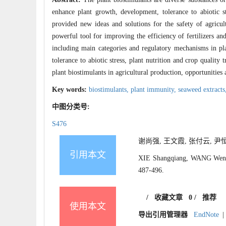
enhance plant growth, development, tolerance to abiotic st
provided new ideas and solutions for the safety of agricu
powerful tool for improving the efficiency of fertilizers and
including main categories and regulatory mechanisms in plan
tolerance to abiotic stress, plant nutrition and crop quality 
plant biostimulants in agricultural production, opportunities 
Key words:
biostimulants,
plant immunity,
seaweed extract
中图分类号:
S476
谢尚强, 王文霞, 张付云, 尹恒.
引用本文
XIE Shangqiang, WANG Wenxia
487-496.
/
收藏文章
0
/
推荐
使用本文
导出引用管理器
EndNote
|