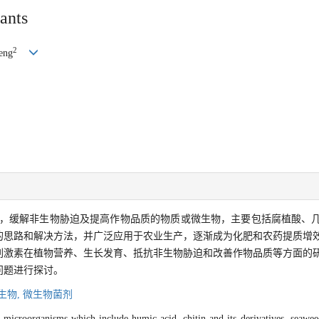
ants
2
eng
，缓解非生物胁迫及提高作物品质的物质或微生物，主要包括腐植酸、
的思路和解决方法，并广泛应用于农业生产，逐渐成为化肥和农药提质增
刺激素在植物营养、生长发育、抵抗非生物胁迫和改善作物品质等方面的
问题进行探讨。
生物,
微生物菌剂
 microorganisms which include humic acid, chitin and its derivatives, seaweed