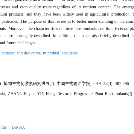
resses and crop quality traits regardless of its nutrient content. The emerg
ltural products, and they have been widely used in agricultural production
 pesticides. The purpose of this review is to better under-standing of the conc
ts. Moreover, the characteristics of these biostimulants and its effects on p
traits are thoroughly described. In addition, this paper also briefly described t
and future challenges.
s,
chitosan and derivative,
microbial inoculants
 植物生物刺激素研究进展[J]. 中国生物防治学报, 2019, 35(3): 487-496.
, ZHANG Fuyun, YIN Heng. Research Progress of Plant Biostimulants[J]. j
Ris
|
BibTeX