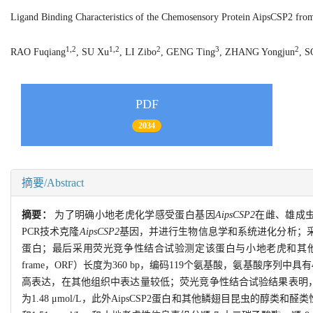
Ligand Binding Characteristics of the Chemosensory Protein AipsCSP2 fr
1,2
1,2
2
3
2
RAO Fuqiang
, SU Xu
, LI Zibo
, GENG Ting
, ZHANG Yongjun
, 
PDF
2034
摘要/Abstract
摘要：
为了明确小地老虎化学感受蛋白基因
AipsCSP2
在雌、雄成虫
PCR技术克隆
AipsCSP2
基因，并进行生物信息学和系统进化分析；采用
蛋白；最后采用荧光竞争性结合试验测定该蛋白与小地老虎和其
frame，ORF）长度为360 bp，编码119个氨基酸，氨基酸序
高表达，在其他组织中表达量较低；荧光竞争性结合试验结果表明，Ai
为1.48 μmol/L，此外AipsCSP2蛋白和其他鳞翅目昆虫的醇类和醛类