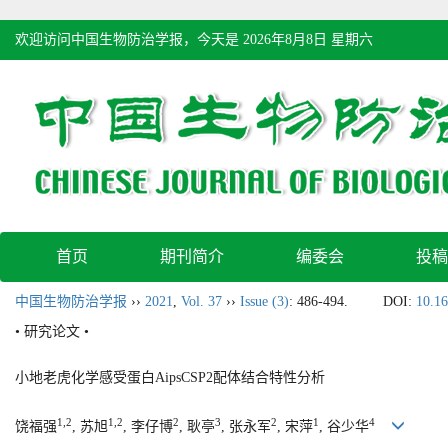
欢迎访问中国生物防治学报，今天是
2026年8月8日 星期六
首页
期刊简介
编委会
投稿
中国生物防治学报
››
2021
,
Vol. 37
››
Issue (3)
: 486-494.
DOI:
10.16
• 研究论文 •
小地老虎化学感受蛋白AipsCSP2配体结合特性分析
1,2
1,2
2
3
2
1
4
饶福强
, 苏旭
, 李仔博
, 耿亭
, 张永军
, 宋萍
, 谷少华