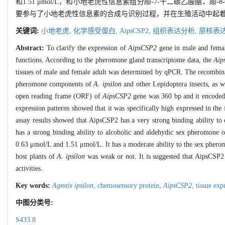
和1.51 μmol/L，和小地老虎性信息素组分顺-7-十二碳乙酸酯
要参与了小地老虎性信息素的合成与识别过程，并在生殖活动中起
关键词:
小地老虎,
化学感受蛋白,
AipsCSP2,
组织表达分析,
原核表达
Abstract:
To clarify the expression of
AipsCSP2
gene in male and femal
functions. According to the pheromone gland transcriptome data, the
Aip
tissues of male and female adult was determined by qPCR. The recombinant
pheromone components of
A. ipsilon
and other Lepidoptera insects, as we
open reading frame (ORF) of
AipsCSP2
gene was 360 bp and it encoded 1
expression patterns showed that it was specifically high expressed in th
assay results showed that AipsCSP2 has a very strong binding ability to
has a strong binding ability to alcoholic and aldehydic sex pheromone o
0.63 μmol/L and 1.51 μmol/L. It has a moderate ability to the sex phe
host plants of
A. ipsilon
was weak or not. It is suggested that AipsCSP2
activities.
Key words:
Agrotis ipsilon
,
chemosensory protein,
AipsCSP2
,
tissue exp
中图分类号:
S433.8