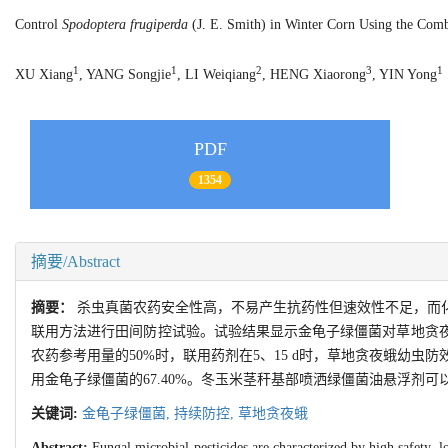
Control
Spodoptera frugiperda
(J. E. Smith) in Winter Corn Using the Com
1
1
2
3
1
XU Xiang
, YANG Songjie
, LI Weiqiang
, HENG Xiaorong
, YIN Yong
PDF
1354
摘要/Abstract
摘要：
杀虫真菌农药安全性高，不易产生抗药性但速效性不足，而
联用方法进行田间防控试验。试验结果显示金龟子绿僵菌对草地贪
农药参考用量的50%时，联用药剂在5、15 d时，草地贪夜蛾幼虫防效
用金龟子绿僵菌的67.40%。冬玉米茎秆基部喷洒绿僵菌油悬浮剂
关键词:
金龟子绿僵菌,
持续防控,
草地贪夜蛾
Abstract:
Fungal microbial pesticides are characterized by high safety, lo