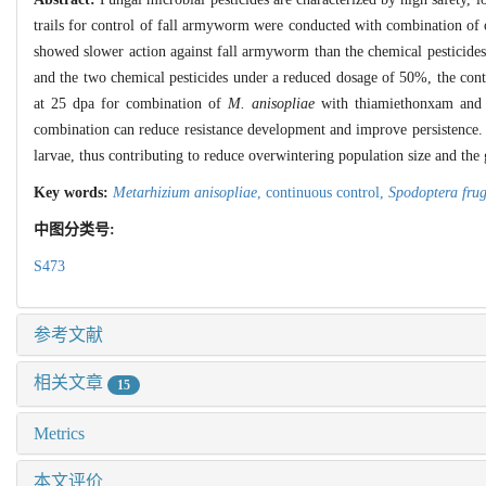
trails for control of fall armyworm were conducted with combination of 
showed slower action against fall armyworm than the chemical pesticides,
and the two chemical pesticides under a reduced dosage of 50%, the cont
at 25 dpa for combination of
M. anisopliae
with thiamiethonxam and c
combination can reduce resistance development and improve persistence.
larvae, thus contributing to reduce overwintering population size and t
Key words:
Metarhizium anisopliae
,
continuous control,
Spodoptera frug
中图分类号:
S473
参考文献
相关文章
15
Metrics
本文评价