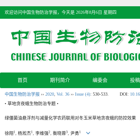
欢迎访问中国生物防治学报，今天是
2026年8月6日 星期四
首页
期刊简介
编委会
投稿
中国生物防治学报
››
2020
,
Vol. 36
››
Issue (4)
: 530-533.
DOI:
10.16
• 草地贪夜蛾生物防治专题 •
绿僵菌油悬浮剂与减量化学农药联用对冬玉米草地贪夜蛾的防控效果
1
1
2
3
1
徐翔
, 杨淞杰
, 李维强
, 衡晓蓉
, 尹勇