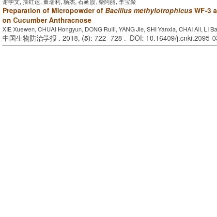
谢学文, 揣红运, 董瑞利, 杨杰, 石延霞, 柴阿丽, 李宝聚
Preparation of Micropowder of
Bacillus methylotrophicus
WF-3 an
on Cucumber Anthracnose
XIE Xuewen, CHUAI Hongyun, DONG Ruili, YANG Jie, SHI Yanxia, CHAI Ali, LI B
中国生物防治学报 . 2018, (
5
): 722 -728 . DOI: 10.16409/j.cnki.2095-