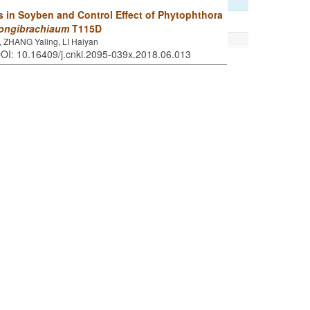
s in Soyben and Control Effect of Phytophthora
longibrachiaum
T115D
, ZHANG Yaling, LI Haiyan
DOI: 10.16409/j.cnki.2095-039x.2018.06.013