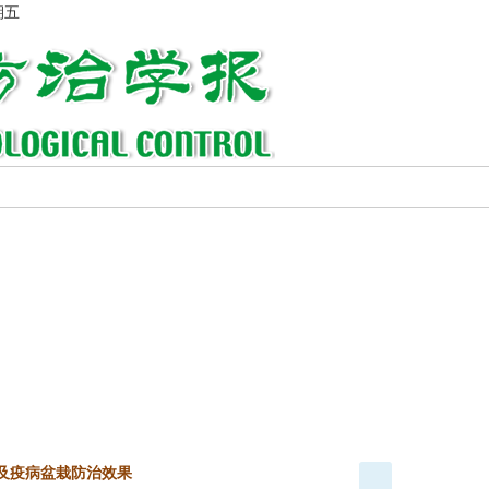
期五
性及疫病盆栽防治效果