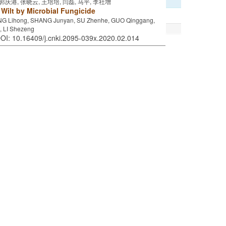
 郭庆港, 张晓云, 王培培, 闫磊, 马平, 李社增
m Wilt by Microbial Fungicide
ANG Lihong, SHANG Junyan, SU Zhenhe, GUO Qinggang,
, LI Shezeng
DOI: 10.16409/j.cnki.2095-039x.2020.02.014