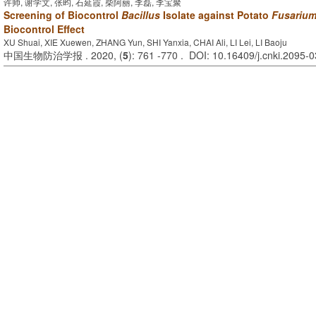
许帅, 谢学文, 张昀, 石延霞, 柴阿丽, 李磊, 李宝聚
Screening of Biocontrol
Bacillus
Isolate against Potato
Fusariu
Biocontrol Effect
XU Shuai, XIE Xuewen, ZHANG Yun, SHI Yanxia, CHAI Ali, LI Lei, LI Baoju
中国生物防治学报 . 2020, (
5
): 761 -770 . DOI: 10.16409/j.cnki.2095-