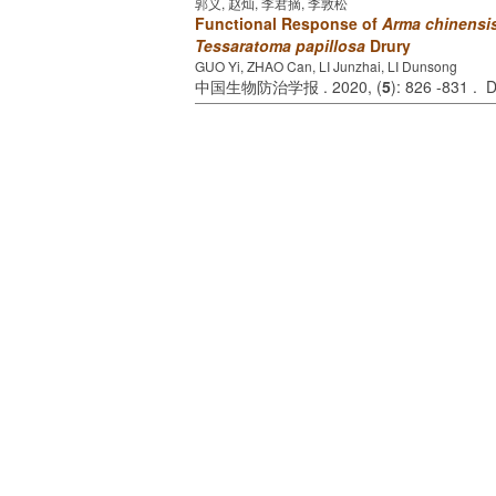
郭义, 赵灿, 李君摘, 李敦松
Functional Response of
Arma chinensi
Tessaratoma papillosa
Drury
GUO Yi, ZHAO Can, LI Junzhai, LI Dunsong
中国生物防治学报 . 2020, (
5
): 826 -831 . 