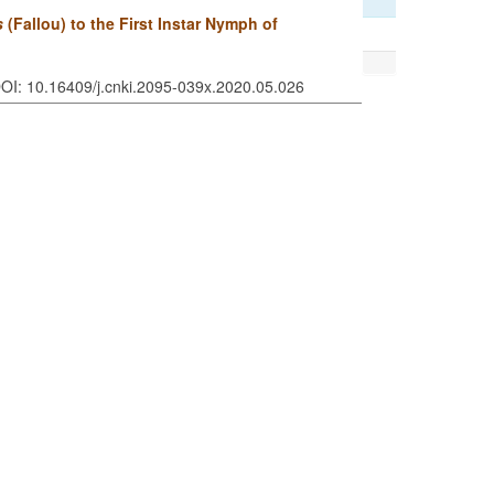
s
(Fallou) to the First Instar Nymph of
DOI: 10.16409/j.cnki.2095-039x.2020.05.026