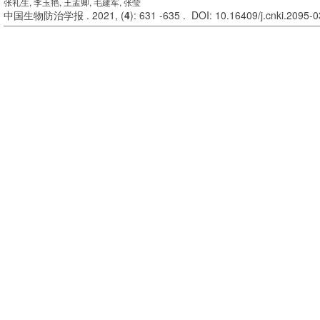
张礼生, 李玉艳, 王孟卿, 毛建军, 张莹
中国生物防治学报 . 2021, (
4
): 631 -635 . DOI: 10.16409/j.cnki.2095-