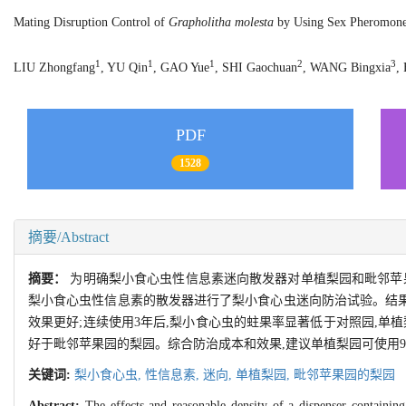
Mating Disruption Control of
Grapholitha molesta
by Using Sex Pheromone
1
1
1
2
3
LIU Zhongfang
, YU Qin
, GAO Yue
, SHI Gaochuan
, WANG Bingxia
,
PDF
1528
摘要/Abstract
摘要：
为明确梨小食心虫性信息素迷向散发器对单植梨园和毗邻苹果园的
梨小食心虫性信息素的散发器进行了梨小食心虫迷向防治试验。结果表明,
效果更好;连续使用3年后,梨小食心虫的蛀果率显著低于对照园,单植梨园内防治
好于毗邻苹果园的梨园。综合防治成本和效果,建议单植梨园可使用900
关键词:
梨小食心虫,
性信息素,
迷向,
单植梨园,
毗邻苹果园的梨园
Abstract:
The effects and reasonable density of a dispenser containi