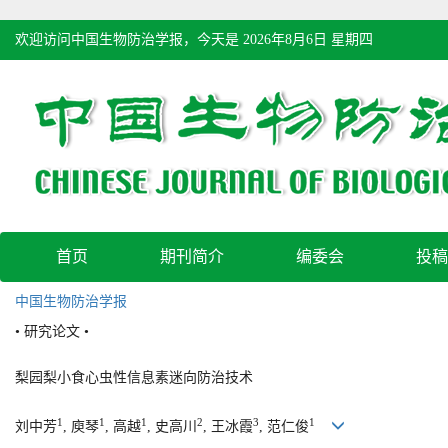
欢迎访问中国生物防治学报，今天是
2026年8月6日 星期四
首页
期刊简介
编委会
投稿
中国生物防治学报
• 研究论文 •
梨园梨小食心虫性信息素迷向防治技术
1
1
1
2
3
1
刘中芳
, 庾琴
, 高越
, 史高川
, 王冰霞
, 范仁俊