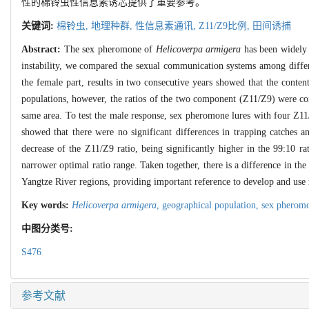
性的棉铃虫性信息素诱芯提供了重要参考。
关键词:
棉铃虫,
地理种群,
性信息素通讯,
Z11/Z9比例,
田间诱捕
Abstract:
The sex pheromone of
Helicoverpa armigera
has been widely u
instability, we compared the sexual communication systems among diffe
the female part, results in two consecutive years showed that the cont
populations, however, the ratios of the two component (Z11/Z9) were con
same area. To test the male response, sex pheromone lures with four Z11
showed that there were no significant differences in trapping catches 
decrease of the Z11/Z9 ratio, being significantly higher in the 99:10 ra
narrower optimal ratio range. Taken together, there is a difference in 
Yangtze River regions, providing important reference to develop and use 
Key words:
Helicoverpa armigera
,
geographical population,
sex pherom
中图分类号:
S476
参考文献