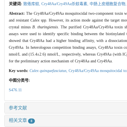
关键词:
致倦库蚊,
Cry48Aa/Cry49Aa杀蚊毒素,
中肠上皮细胞复合物
Abstract:
The Cry48Aa/Cry49Aa mosquitocidal two-component toxin wa
and resistant
Culex
spp. However, its action mode against the target mos
crystal minus
B. thuringiensis
. The purified Cry48Aa/Cry49Aa toxin sho
assays were used to identify specific binding between the biotinylate
showed that Cry48Aa had a higher binding affinity, with a dissociati
Cry49Aa. In heterologous competition binding assays, Cry48Aa toxin c
nmol/L and (15.4±2.6) nmol/L, respectively, whereas Cry49Aa (with IC
for the preliminary action mechanism of Cry48Aa and Cry49Aa.
Key words:
Culex quinquefasciatus
,
Cry48Aa/Cry49Aa mosquitocidal to
中图分类号:
S476.11
参考文献
相关文章
8