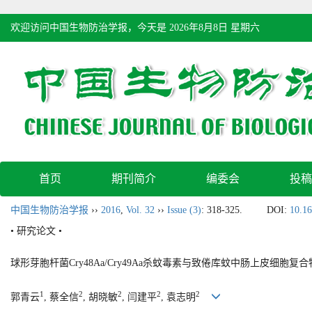
欢迎访问中国生物防治学报，今天是
2026年8月8日 星期六
首页
期刊简介
编委会
投稿
中国生物防治学报
››
2016
,
Vol. 32
››
Issue (3)
: 318-325.
DOI:
10.16
• 研究论文 •
球形芽胞杆菌Cry48Aa/Cry49Aa杀蚊毒素与致倦库蚊中肠上皮细胞复
1
2
2
2
2
郭青云
, 蔡全信
, 胡晓敏
, 闫建平
, 袁志明