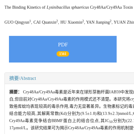
The Binding Kinetics of
Lysinibacillus sphaericus
Cry48Aa/Cry49Aa Toxin t
1
2
2
2
GUO Qingyun
, CAI Quanxin
, HU Xiaomin
, YAN Jianping
, YUAN Zhi
PDF
1561
摘要/Abstract
摘要：
Cry48Aa/Cry49Aa毒素是近年来在球形芽胞杆菌IAB
白,但目前对Cry48Aa/Cry49Aa毒素的作用模式还不清楚。本研究将
c
致倦库蚊均表现较高的毒杀作用,毒力无显著差异。生物素标记的毒素与致倦
结合能力较高,其解离常数(Kd)分别为(9.5±1.8)和(13.9±2.3)nmo
Cry49Aa毒素竞争结合BBMF蛋白上的结合位点,其IC
分别为(22.
50
17μmol/L。该研究结果可为揭示Cry48Aa/Cry49Aa毒素的作用