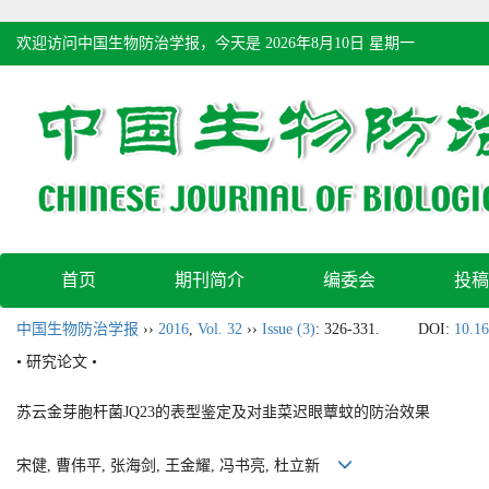
欢迎访问中国生物防治学报，今天是
2026年8月10日 星期一
首页
期刊简介
编委会
投稿
中国生物防治学报
››
2016
,
Vol. 32
››
Issue (3)
: 326-331.
DOI:
10.16
• 研究论文 •
苏云金芽胞杆菌JQ23的表型鉴定及对韭菜迟眼蕈蚊的防治效果
宋健, 曹伟平, 张海剑, 王金耀, 冯书亮, 杜立新