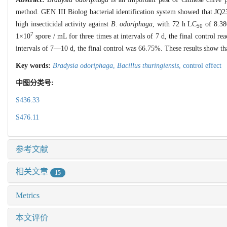
method. GEN III Biolog bacterial identification system showed that JQ23 
high insecticidal activity against
B. odoriphaga
, with 72 h LC
of 8.3
50
7
1×10
spore / mL for three times at intervals of 7 d, the final control r
intervals of 7―10 d, the final control was 66.75%. These results show tha
Key words:
Bradysia odoriphaga
,
Bacillus thuringiensis
,
control effect
中图分类号:
S436.33
S476.11
参考文献
相关文章
15
Metrics
本文评价