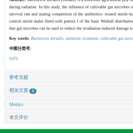
during radiation. In this study, the influence of cultivable gut microbe
survival rate and mating competition of the antibiotics- treated sterile m
control sterile males fitted with pattern I of the basic Weibull distributi
that gut microbes can be used to reduce the irradiation-induced damage t
Key words:
Bactrocera dorsalis
,
antibiotic treatment,
cultivable gut mic
中图分类号:
S476
参考文献
相关文章
8
Metrics
本文评价