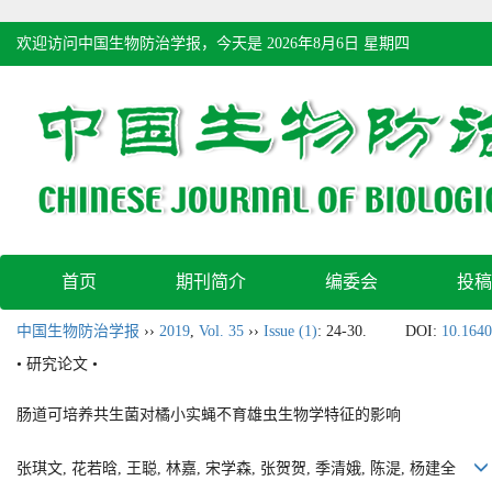
欢迎访问中国生物防治学报，今天是
2026年8月6日 星期四
首页
期刊简介
编委会
投稿
中国生物防治学报
››
2019
,
Vol. 35
››
Issue (1)
: 24-30.
DOI:
10.1640
• 研究论文 •
肠道可培养共生菌对橘小实蝇不育雄虫生物学特征的影响
张琪文, 花若晗, 王聪, 林嘉, 宋学森, 张贺贺, 季清娥, 陈湜, 杨建全