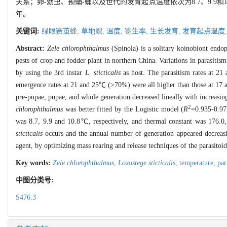
关系；卵-幼虫、预蛹-蛹以及世代的发育起点温度依次为8.7、9.9和10
年。
关键词:
绿眼赛茧蜂,
草地螟,
温度,
寄生率,
生长发育,
发育起点温度
Abstract:
Zele chlorophthalmus
(Spinola) is a solitary koinobiont endo
pests of crop and fodder plant in northern China. Variations in parasitism
by using the 3rd instar
L. sticticalis
as host. The parasitism rates at 2
emergence rates at 21 and 25℃ (>70%) were all higher than those at 17 a
pre-pupae, pupae, and whole generation decreased lineally with increasi
2
chlorophthalmus
was better fitted by the Logistic model (
R
=0.935-0.97
was 8.7, 9.9 and 10.8℃, respectively, and thermal constant was 176.0,
sticticalis
occurs and the annual number of generation appeared decreasin
agent, by optimizing mass rearing and release techniques of the parasitoid
Key words:
Zele chlorophthalmus
,
Loxostege sticticalis
,
temperature,
par
中图分类号:
S476.3