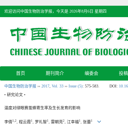
欢迎访问中国生物防治学报，今天是
2026年8月6日 星期四
首页
期刊简介
编委会
投稿
中国生物防治学报
››
2017
,
Vol. 33
››
Issue (5)
: 575-583.
DOI:
10.16
• 研究论文 •
温度对绿眼赛茧蜂寄生率及生长发育的影响
1,2
1
1
2
1
1
李倩
, 程云霞
, 罗礼智
, 雷朝亮
, 江幸福
, 张蕾