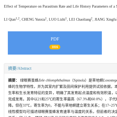
Effect of Temperature on Parasitism Rate and Life History Parameters of a 
1,2
1
1
2
LI Qian
, CHENG Yunxia
, LUO Lizhi
, LEI Chaoliang
, JIANG Xingfu
PDF
1816
摘要/Abstract
摘要：
绿眼赛茧蜂
Zele chlorophthalmus
（Spinola）是草地螟
Loxostege
蜂的生物学特性，并为其室内扩繁及田间保护利用提供试验依据，本文分别
生率和生长发育特征的变异，明确了其发育起点温度和有效积温，以
完成发育。其中以21和25℃的寄生率最高（67.3%和60.0%）
降。但在33℃，寄生率为0，不能与草地螟建立寄生关系；在17~25℃
线性模型均可描述绿眼赛茧蜂发育速率与温度的关系，但前者的决