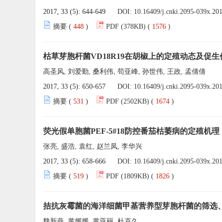
2017, 33 (5): 644-649
DOI:
10.16409/j.cnki.2095-039x.20
摘要 (
448
)
PDF (378KB) (
1576
)
枯草芽胞杆菌VD18R19在胡椒上的定殖动态及促
高圣风, 刘爱勤, 桑利伟, 苟亚峰, 孙世伟, 王政, 孟倩倩
2017, 33 (5): 650-657
DOI:
10.16409/j.cnki.2095-039x.20
摘要 (
531
)
PDF (2502KB) (
1674
)
荧光假单胞菌PEF-5#18防控番茄枯萎病的定殖机理
张亮, 盛浩, 袁红, 赵兰凤, 李华兴
2017, 33 (5): 658-666
DOI:
10.16409/j.cnki.2095-039x.20
摘要 (
519
)
PDF (1809KB) (
1826
)
拮抗灰霉菌的海洋细菌甲基营养型芽胞杆菌的筛选
魏新燕, 黄媛媛, 黄亚丽, 杜克久