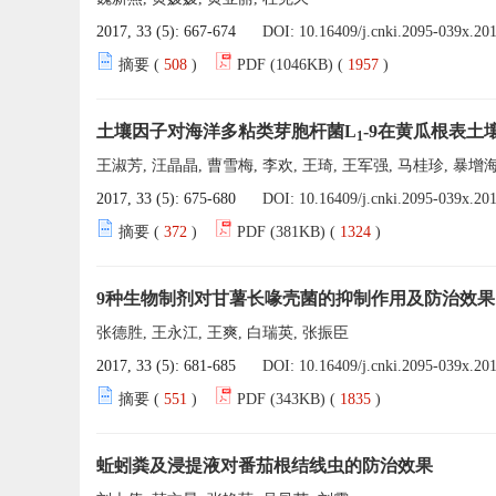
2017, 33 (5): 667-674
DOI:
10.16409/j.cnki.2095-039x.20
摘要 (
508
)
PDF (1046KB) (
1957
)
土壤因子对海洋多粘类芽胞杆菌L
-9在黄瓜根表土
1
王淑芳, 汪晶晶, 曹雪梅, 李欢, 王琦, 王军强, 马桂珍, 暴增
2017, 33 (5): 675-680
DOI:
10.16409/j.cnki.2095-039x.20
摘要 (
372
)
PDF (381KB) (
1324
)
9种生物制剂对甘薯长喙壳菌的抑制作用及防治效果
张德胜, 王永江, 王爽, 白瑞英, 张振臣
2017, 33 (5): 681-685
DOI:
10.16409/j.cnki.2095-039x.20
摘要 (
551
)
PDF (343KB) (
1835
)
蚯蚓粪及浸提液对番茄根结线虫的防治效果