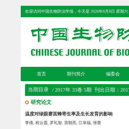
欢迎访问中国生物防治学报，今天是
2026年8月8日 星期六
首页
期刊简介
编委会
当期目录
/ 2017年 33卷 5期 刊出日期：2017
研究论文
温度对绿眼赛茧蜂寄生率及生长发育的影响
李倩, 程云霞, 罗礼智, 雷朝亮, 江幸福, 张蕾