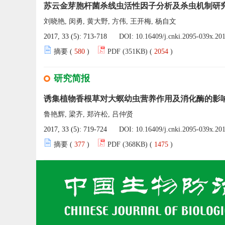
苏云金芽胞杆菌杀线虫活性因子分析及杀虫机制研
刘晓艳, 闵勇, 黄大野, 方伟, 王开梅, 杨自文
2017, 33 (5): 713-718
DOI:
10.16409/j.cnki.2095-039x.20
摘要 (
580
)
PDF (351KB) (
2054
)
研究简报
诱集植物香根草对大螟幼虫营养作用及消化酶的影
鲁艳辉, 梁齐, 郑许松, 吕仲贤
2017, 33 (5): 719-724
DOI:
10.16409/j.cnki.2095-039x.20
摘要 (
377
)
PDF (368KB) (
1475
)