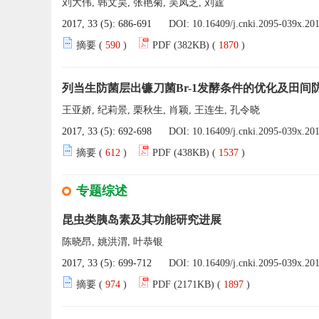
刘大伟, 韩文昊, 张艳菊, 吴凤芝, 刘霆
2017, 33 (5): 686-691
DOI:
10.16409/j.cnki.2095-039x.20
摘要 (
590
)
PDF (382KB) (
1870
)
列当生防菌层出镰刀菌Br-1发酵条件的优化及田间
王亚娇, 纪莉景, 栗秋生, 肖颖, 王连生, 孔令晓
2017, 33 (5): 692-698
DOI:
10.16409/j.cnki.2095-039x.20
摘要 (
612
)
PDF (438KB) (
1537
)
专题综述
昆虫类胰岛素及其功能研究进展
陈晓昂, 姚洪渭, 叶恭银
2017, 33 (5): 699-712
DOI:
10.16409/j.cnki.2095-039x.20
摘要 (
974
)
PDF (2171KB) (
1897
)