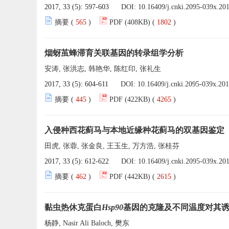
2017, 33 (5): 597-603
DOI:
10.16409/j.cnki.2095-039x.20
摘要 (
565
)
PDF (408KB) (
1802
)
烟蚜茧蜂滞育关联基因的转录组学分析
安涛, 张洪志, 韩艳华, 陈红印, 张礼生
2017, 33 (5): 604-611
DOI:
10.16409/j.cnki.2095-039x.20
摘要 (
445
)
PDF (422KB) (
4265
)
入侵种西花蓟马与本地近缘种花蓟马的双基因鉴定
田虎, 张蓉, 张金良, 王玉生, 万方浩, 张桂芬
2017, 33 (5): 612-622
DOI:
10.16409/j.cnki.2095-039x.20
摘要 (
462
)
PDF (442KB) (
2615
)
黏虫热休克蛋白
Hsp90
基因的克隆及不同温度对其
杨静, Nasir Ali Baloch, 樊东