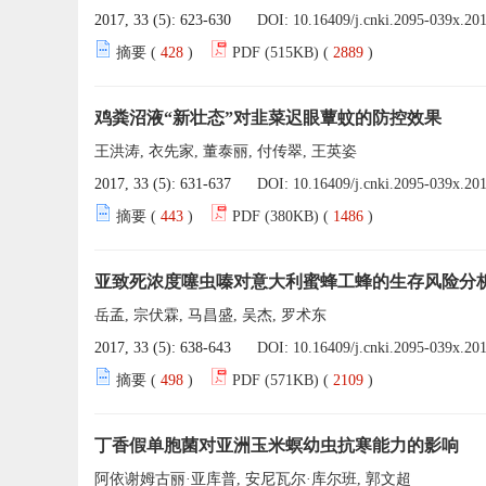
2017, 33 (5): 623-630
DOI:
10.16409/j.cnki.2095-039x.20
摘要 (
428
)
PDF (515KB) (
2889
)
鸡粪沼液“新壮态”对韭菜迟眼蕈蚊的防控效果
王洪涛, 衣先家, 董泰丽, 付传翠, 王英姿
2017, 33 (5): 631-637
DOI:
10.16409/j.cnki.2095-039x.20
摘要 (
443
)
PDF (380KB) (
1486
)
亚致死浓度噻虫嗪对意大利蜜蜂工蜂的生存风险分
岳孟, 宗伏霖, 马昌盛, 吴杰, 罗术东
2017, 33 (5): 638-643
DOI:
10.16409/j.cnki.2095-039x.20
摘要 (
498
)
PDF (571KB) (
2109
)
丁香假单胞菌对亚洲玉米螟幼虫抗寒能力的影响
阿依谢姆古丽·亚库普, 安尼瓦尔·库尔班, 郭文超