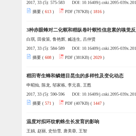
2017, 33 (5): 575-583
DOI:
10.16409/j.cnki.2095-039x.20
摘要 (
613
)
PDF (787KB) (
1816
)
3种赤眼蜂对二化螟和稻纵卷叶螟性信息素的嗅觉反
白琪, 田俊策, 鲁艳辉, 臧连生, 吕仲贤
2017, 33 (5): 584-589
DOI:
10.16409/j.cnki.2095-039x.20
摘要 (
608
)
PDF (381KB) (
2029
)
稻田寄生蜂和鳞翅目昆虫的多样性及变化动态
申昭灿, 陈龙, 邬家栋, 李元喜, 王甦
2017, 33 (5): 590-596
DOI:
10.16409/j.cnki.2095-039x.20
摘要 (
571
)
PDF (407KB) (
1447
)
温度对拟环纹豹蛛生长发育的影响
王娟, 赵丽, 史怡雪, 唐美蓉, 王智