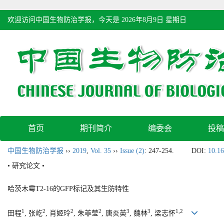
欢迎访问中国生物防治学报，今天是
2026年8月9日 星期日
首页
期刊简介
编委会
投稿
中国生物防治学报
››
2019
,
Vol. 35
››
Issue (2)
: 247-254.
DOI:
10.16
• 研究论文 •
哈茨木霉T2-16的GFP标记及其生防特性
1
2
2
2
3
3
1,2
田程
, 张屹
, 肖姬玲
, 朱菲莹
, 唐炎英
, 魏林
, 梁志怀