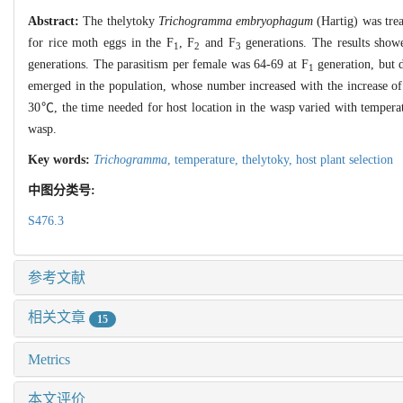
Abstract:
The thelytoky
Trichogramma embryophagum
(Hartig) was trea
for rice moth eggs in the F
, F
and F
generations. The results showe
1
2
3
generations. The parasitism per female was 64-69 at F
generation, but 
1
emerged in the population, whose number increased with the increase of
30℃, the time needed for host location in the wasp varied with temperatu
wasp.
Key words:
Trichogramma
,
temperature,
thelytoky,
host plant selection
中图分类号:
S476.3
参考文献
相关文章
15
Metrics
本文评价