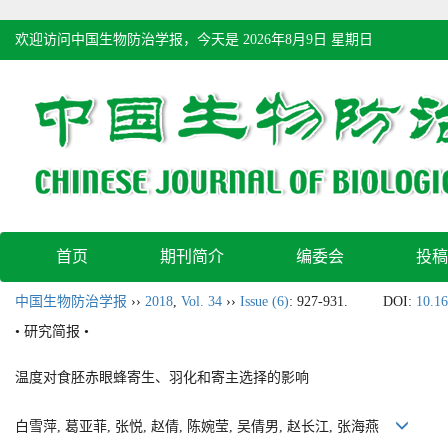
欢迎访问中国生物防治学报，今天是
2026年8月9日 星期日
首页
期刊简介
编委会
投稿
中国生物防治学报
››
2018
,
Vol. 34
››
Issue (6)
: 927-931.
DOI:
10.16
• 研究简报 •
温度对食胚赤眼蜂寄生、羽化和寄主选择的影响
白雪萍, 葛亚菲, 张悦, 赵倩, 陈婉莹, 吴倩男, 赵长江, 张海燕