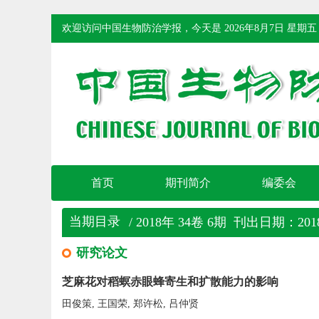
欢迎访问中国生物防治学报，今天是
2026年8月7日 星期五
首页
期刊简介
编委会
当期目录
/ 2018年 34卷 6期 刊出日期：2018
研究论文
芝麻花对稻螟赤眼蜂寄生和扩散能力的影响
田俊策, 王国荣, 郑许松, 吕仲贤