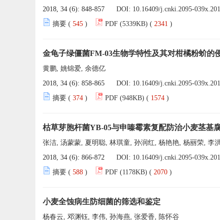
2018, 34 (6): 848-857
DOI:
10.16409/j.cnki.2095-039x.20
摘要 (
545
)
PDF (5339KB) (
2341
)
金龟子绿僵菌FM-03生物学特性及其对柑橘粉蚧的
黄鹏, 姚锦爱, 余德亿
2018, 34 (6): 858-865
DOI:
10.16409/j.cnki.2095-039x.20
摘要 (
374
)
PDF (948KB) (
1574
)
枯草芽胞杆菌YB-05与申嗪霉素复配防治小麦茎基
张洁, 汤蒙蒙, 夏明聪, 林琪童, 孙润红, 杨艳艳, 杨丽荣, 李
2018, 34 (6): 866-872
DOI:
10.16409/j.cnki.2095-039x.20
摘要 (
588
)
PDF (1178KB) (
2070
)
小麦全蚀病生防细菌的筛选和鉴定
杨春云, 邓渊钰, 李伟, 孙海燕, 张爱香, 陈怀谷