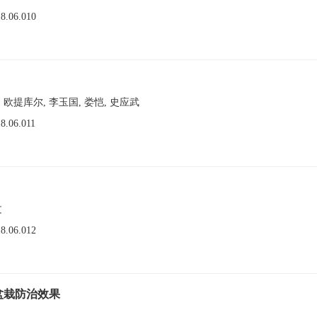
18.06.010
青, 欧提库尔, 李玉国, 娄恺, 史应武
18.06.011
文
18.06.012
盆栽防治效果