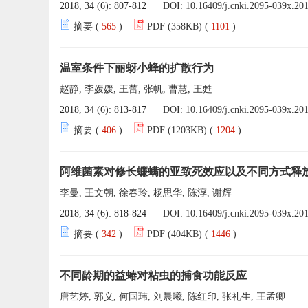
2018, 34 (6): 807-812
DOI:
10.16409/j.cnki.2095-039x.20
摘要 (
565
)
PDF (358KB) (
1101
)
温室条件下丽蚜小蜂的扩散行为
赵静, 李媛媛, 王蕾, 张帆, 曹慧, 王甦
2018, 34 (6): 813-817
DOI:
10.16409/j.cnki.2095-039x.20
摘要 (
406
)
PDF (1203KB) (
1204
)
阿维菌素对修长蠊螨的亚致死效应以及不同方式释
李曼, 王文朝, 徐春玲, 杨思华, 陈淳, 谢辉
2018, 34 (6): 818-824
DOI:
10.16409/j.cnki.2095-039x.20
摘要 (
342
)
PDF (404KB) (
1446
)
不同龄期的益蝽对粘虫的捕食功能反应
唐艺婷, 郭义, 何国玮, 刘晨曦, 陈红印, 张礼生, 王孟卿