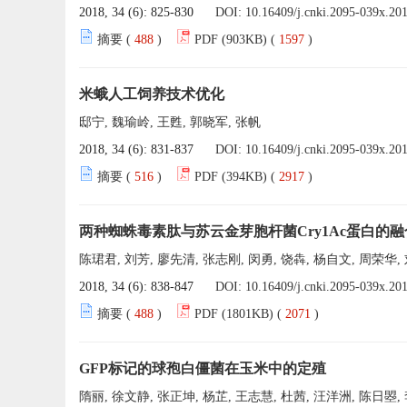
2018, 34 (6): 825-830
DOI:
10.16409/j.cnki.2095-039x.20
摘要 (
488
)
PDF (903KB) (
1597
)
米蛾人工饲养技术优化
邸宁, 魏瑜岭, 王甦, 郭晓军, 张帆
2018, 34 (6): 831-837
DOI:
10.16409/j.cnki.2095-039x.20
摘要 (
516
)
PDF (394KB) (
2917
)
两种蜘蛛毒素肽与苏云金芽胞杆菌Cry1Ac蛋白的
陈珺君, 刘芳, 廖先清, 张志刚, 闵勇, 饶犇, 杨自文, 周荣华,
2018, 34 (6): 838-847
DOI:
10.16409/j.cnki.2095-039x.20
摘要 (
488
)
PDF (1801KB) (
2071
)
GFP标记的球孢白僵菌在玉米中的定殖
隋丽, 徐文静, 张正坤, 杨芷, 王志慧, 杜茜, 汪洋洲, 陈日曌,