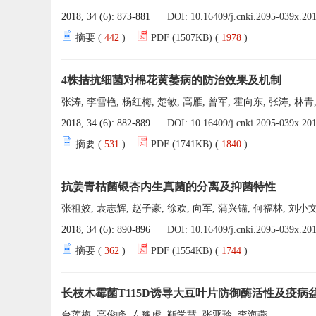
2018, 34 (6): 873-881
DOI:
10.16409/j.cnki.2095-039x.20
摘要 (
442
)
PDF (1507KB) (
1978
)
4株拮抗细菌对棉花黄萎病的防治效果及机制
张涛, 李雪艳, 杨红梅, 楚敏, 高雁, 曾军, 霍向东, 张涛, 林
2018, 34 (6): 882-889
DOI:
10.16409/j.cnki.2095-039x.20
摘要 (
531
)
PDF (1741KB) (
1840
)
抗姜青枯菌银杏内生真菌的分离及抑菌特性
张祖姣, 袁志辉, 赵子豪, 徐欢, 向军, 蒲兴锚, 何福林, 刘小
2018, 34 (6): 890-896
DOI:
10.16409/j.cnki.2095-039x.20
摘要 (
362
)
PDF (1554KB) (
1744
)
长枝木霉菌T115D诱导大豆叶片防御酶活性及疫病
台莲梅, 高俊峰, 左豫虎, 靳学慧, 张亚玲, 李海燕