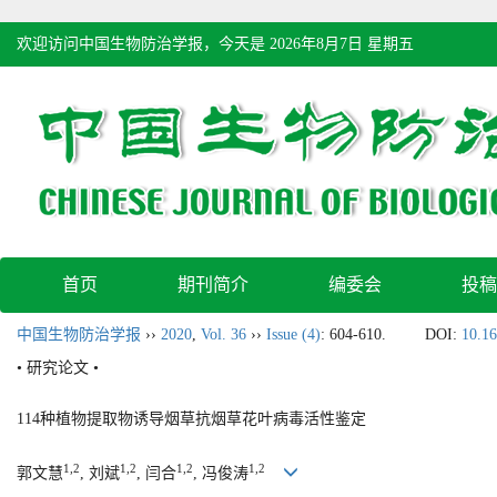
欢迎访问中国生物防治学报，今天是
2026年8月7日 星期五
首页
期刊简介
编委会
投稿
中国生物防治学报
››
2020
,
Vol. 36
››
Issue (4)
: 604-610.
DOI:
10.16
• 研究论文 •
114种植物提取物诱导烟草抗烟草花叶病毒活性鉴定
1,2
1,2
1,2
1,2
郭文慧
, 刘斌
, 闫合
, 冯俊涛