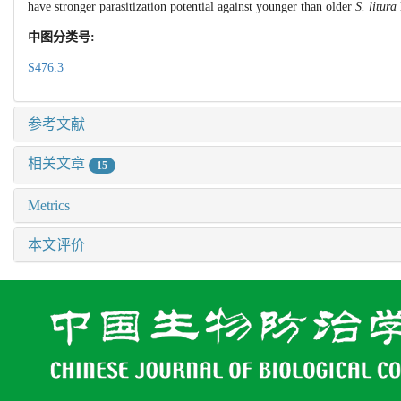
have stronger parasitization potential against younger than older
S. litura
中图分类号:
S476.3
参考文献
相关文章
15
Metrics
本文评价