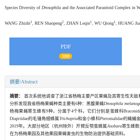
Species Diversity of
Drosophila
and the Associated Parasitoid Complex in 
1
2
1
1
WANG Zhizhi
, REN Shaopeng
, ZHAN Leqin
, WU Qiong
, HUANG Jia
PDF
3269
摘要/Abstract
摘要：
首次系统地调查了浙江省杨梅主要产区果蝇及其寄生性天敌
分析发现我省杨梅果蝇种类主要有6种：黑腹果蝇
Drosophila melanog
杨梅果蝇寄生蜂有9种，分属于4个科，它们分别是茧蜂科Braconi
Diapriidae的毛锤角细蜂属
Trichopria
和金小蜂科Pteromalidae的蝇
2019年。大部分地区（杭州除外）开臂反颚茧蜂属
Asobara
寄生蜂数
在为杨梅果园及其他果园果蝇害虫的生物防治提供基础资料。