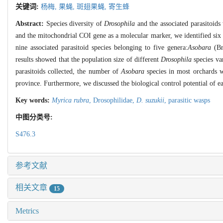
关键词:
杨梅,
果蝇,
斑翅果蝇,
寄生蜂
Abstract:
Species diversity of
Drosophila
and the associated parasitoids
and the mitochondrial COI gene as a molecular marker, we identified six
nine associated parasitoid species belonging to five genera:
Asobara
(Br
results showed that the population size of different
Drosophila
species va
parasitoids collected, the number of
Asobara
species in most orchards w
province. Furthermore, we discussed the biological control potential of e
Key words:
Myrica rubra
,
Drosophilidae,
D. suzukii
,
parasitic wasps
中图分类号:
S476.3
参考文献
相关文章
15
Metrics