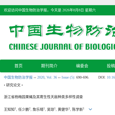
欢迎访问中国生物防治学报，今天是
2026年8月8日 星期六
首页
期刊简介
编委会
投稿
中国生物防治学报
››
2020
,
Vol. 36
››
Issue (5)
: 690-696.
DOI:
10.16
• 研究论文 •
浙江省杨梅园果蝇及其寄生性天敌种类多样性调查
1
2
1
1
1
1
王知知
, 任少鹏
, 詹乐晴
, 吴琼
, 黄健华
, 陈学新