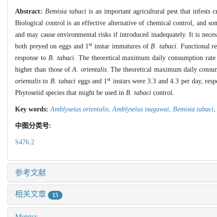
Abstract:
Bemisia tabaci
is an important agricultural pest that infests c
Biological control is an effective alternative of chemical control, and s
and may cause environmental risks if introduced inadequately. It is neces
st
both preyed on eggs and 1
instar immatures of
B. tabaci
. Functional r
response to
B. tabaci
. The theoretical maximum daily consumption rat
higher than those of
A. orientalis
. The theoretical maximum daily consu
st
orientalis
to
B. tabaci
eggs and 1
instars were 3.3 and 4.3 per day, resp
Phytoseiid species that might be used in
B. tabaci
control.
Key words:
Amblyseius orientalis
,
Amblyseius tsugawai
,
Bemisia tabaci
中图分类号:
S476.2
参考文献
相关文章
15
Metrics