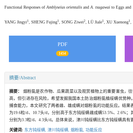
Functional Responses of
Amblyseius orientalis
and
A. tsugawai
to Eggs and 
1
1
2
1
1
YANG Jingyi
, SHENG Fujing
, SONG Ziwei
, LÜ Jiale
, XU Xuenong
,
PDF
1454
摘要/Abstract
摘要：
烟粉虱是农作物、瓜果蔬菜以及观赏植物上的重要害虫，往
高，但引进存在风险，希望发掘我国本土防治烟粉虱植绥螨优势种
捕食能力，本文研究了两者雌、雄成螨对烟粉虱的功能反应。结果表明
为19.6粒/d、10.7头/d，分别高于东方钝绥螨雌成螨53.5%
分别为3.3粒/d、4.3头/d。总体来说，津川钝绥螨比东方钝绥螨
关键词:
东方钝绥螨,
津川钝绥螨,
烟粉虱,
功能反应