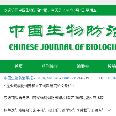
欢迎访问中国生物防治学报，今天是
2026年8月7日 星期五
首页
期刊简介
编委会
投稿
中国生物防治学报
››
2018
,
Vol. 34
››
Issue (2)
: 214-219.
DOI:
10.16
• 昆虫规模化饲养和人工饲料研究论文专栏 •
东方钝绥螨与津川钝绥螨对烟粉虱卵及1龄若虫的功能反应比较
1
1
2
1
1
2
1
杨静逸
, 盛福敬
, 宋子伟
, 吕佳乐
, 徐学农
, 李敦松
, 王恩东