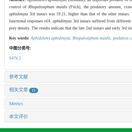
control of
Rhopalosiphum maidis
(Fitch), the predatory amount, crawl
aphidimyza
3rd instars was 19.21, higher than that of the other instars.
functional responses of
A. aphidimyza
3rd instars suffered from different
prey density. The results indicate that the late 2nd instars and early 3rd i
Key words:
Aphidoleres aphidimyza
,
Rhopalosiphum maidis
,
predation c
中图分类号:
S476.2
参考文献
相关文章
15
Metrics
本文评价