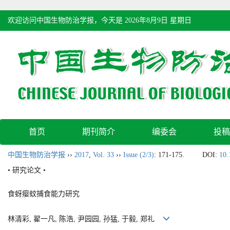
欢迎访问中国生物防治学报，今天是
2026年8月9日 星期日
首页
期刊简介
编委会
投稿
中国生物防治学报
››
2017
,
Vol. 33
››
Issue (2/3)
: 171-175.
DOI:
10.
• 研究论文 •
食蚜瘿蚊捕食能力研究
林清彩, 翟一凡, 陈浩, 尹园园, 孙猛, 于毅, 郑礼