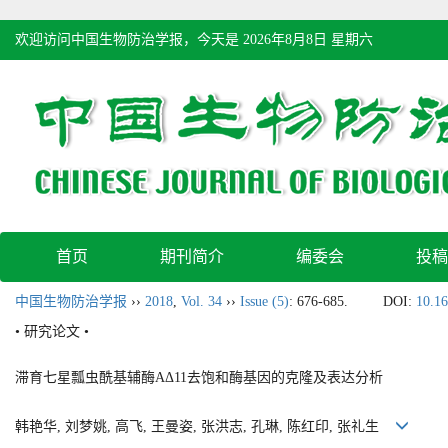
欢迎访问中国生物防治学报，今天是
2026年8月8日 星期六
首页
期刊简介
编委会
投稿
中国生物防治学报
››
2018
,
Vol. 34
››
Issue (5)
: 676-685.
DOI:
10.16
• 研究论文 •
滞育七星瓢虫酰基辅酶AΔ11去饱和酶基因的克隆及表达分析
韩艳华, 刘梦姚, 高飞, 王曼姿, 张洪志, 孔琳, 陈红印, 张礼生