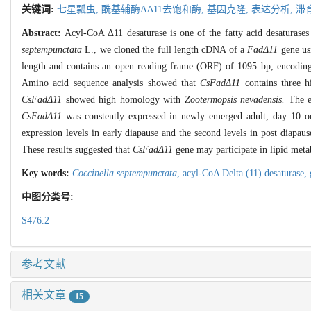
关键词:
七星瓢虫,
酰基辅酶AΔ11去饱和酶,
基因克隆,
表达分析,
滞
Abstract:
Acyl-CoA Δ11 desaturase is one of the fatty acid desaturases
septempunctata
L., we cloned the full length cDNA of a
FadΔ11
gene us
length and contains an open reading frame (ORF) of 1095 bp, encoding 3
Amino acid sequence analysis showed that
CsFadΔ11
contains three h
CsFadΔ11
showed high homology with
Zootermopsis nevadensis.
The ex
CsFadΔ11
was constently expressed in newly emerged adult, day 10 or 
expression levels in early diapause and the second levels in post diapau
These results suggested that
CsFadΔ11
gene may participate in lipid meta
Key words:
Coccinella septempunctata
,
acyl-CoA Delta (11) desaturase,
中图分类号:
S476.2
参考文献
相关文章
15