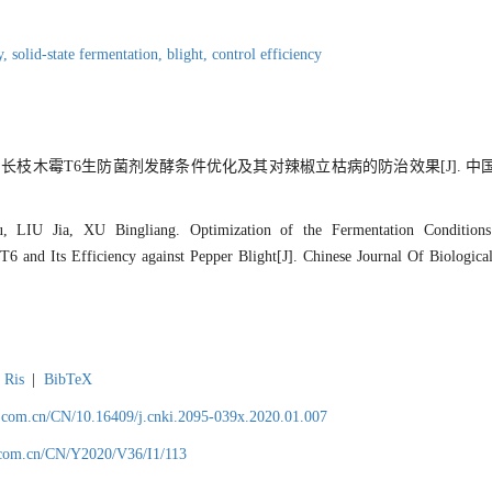
y,
solid-state fermentation,
blight,
control efficiency
良. 长枝木霉T6生防菌剂发酵条件优化及其对辣椒立枯病的防治效果[J]. 中国生
IU Jia, XU Bingliang. Optimization of the Fermentation Conditions
T6 and Its Efficiency against Pepper Blight[J]. Chinese Journal Of Biologica
Ris
|
BibTeX
.com.cn/CN/10.16409/j.cnki.2095-039x.2020.01.007
.com.cn/CN/Y2020/V36/I1/113