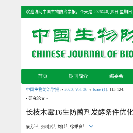
欢迎访问中国生物防治学报，今天是
2026年8月9日 星期日
首页
期刊简介
编委会
中国生物防治学报
››
2020
,
Vol. 36
››
Issue (1)
: 113-124.
• 研究论文 •
长枝木霉T6生防菌剂发酵条件优
1,2
1
1
1
景芳
, 张树武
, 刘佳
, 徐秉良