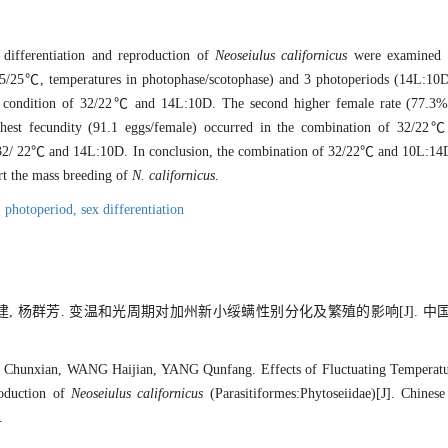
 differentiation and reproduction of
Neoseiulus californicus
were examined u
d 35/25℃, temperatures in photophase/scotophase) and 3 photoperiods (14L:1
the condition of 32/22℃ and 14L:10D. The second higher female rate (77.3
est fecundity (91.1 eggs/female) occurred in the combination of 32/22
of 32/ 22℃ and 14L:10D. In conclusion, the combination of 32/22℃ and 10L:14D 
ort the mass breeding of
N. californicus
.
,
photoperiod,
sex differentiation
海建, 杨群芳. 变温和光周期对加州新小绥螨性别分化及繁殖的影响[J]. 中国生
hunxian, WANG Haijian, YANG Qunfang. Effects of Fluctuating Temperatu
roduction of
Neoseiulus californicus
(Parasitiformes:Phytoseiidae)[J]. Chinese
.