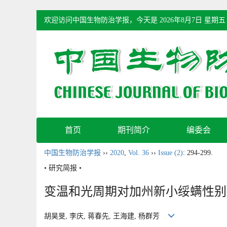
欢迎访问中国生物防治学报，今天是
2026年8月7日 星期五
首页
期刊简介
编委会
中国生物防治学报
››
2020
,
Vol. 36
››
Issue (2)
: 294-299.
• 研究简报 •
变温和光周期对加州新小绥螨性别
胡昊旻, 李庆, 蒋春先, 王海建, 杨群芳