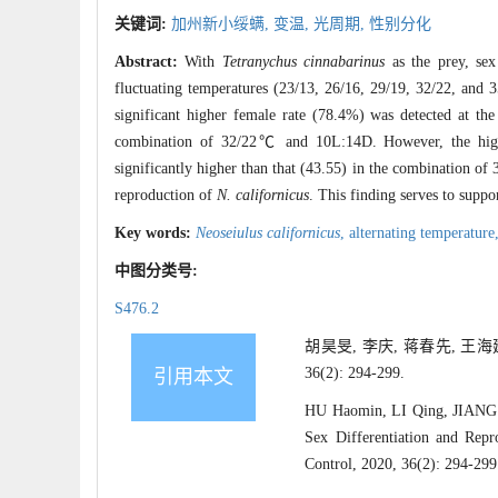
关键词:
加州新小绥螨,
变温,
光周期,
性别分化
Abstract:
With
Tetranychus cinnabarinus
as the prey, sex
fluctuating temperatures (23/13, 26/16, 29/19, 32/22, an
significant higher female rate (78.4%) was detected at 
combination of 32/22℃ and 10L:14D. However, the high
significantly higher than that (43.55) in the combination 
reproduction of
N. californicus
. This finding serves to supp
Key words:
Neoseiulus californicus
,
alternating temperature
中图分类号:
S476.2
胡昊旻, 李庆, 蒋春先, 王
36(2): 294-299.
引用本文
HU Haomin, LI Qing, JIANG C
Sex Differentiation and Rep
Control, 2020, 36(2): 294-299