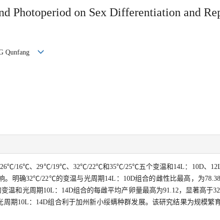
and Photoperiod on Sex Differentiation and Re
ANG Qunfang
16℃、29℃/19℃、32℃/22℃和35℃/25℃五个变温和14L：10D、12L
确32℃/22℃的变温与光周期14L：10D组合的雌性比最高，为78.38
2℃的变温和光周期10L：14D组合的每雌平均产卵量最高为91.12，显著高于3
的变温和光周期10L：14D组合利于加州新小绥螨种群发展。该研究结果为规模