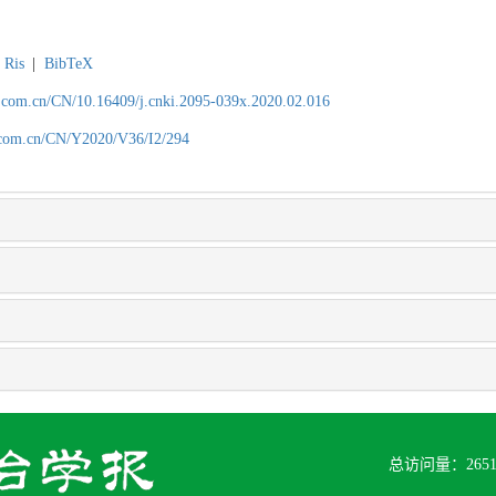
Ris
|
BibTeX
.com.cn/CN/10.16409/j.cnki.2095-039x.2020.02.016
.com.cn/CN/Y2020/V36/I2/294
总访问量：
265