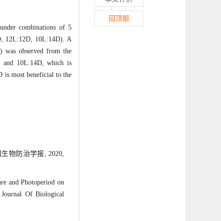
回顶部
nder combinations of 5
0D, 12L:12D, 10L:14D). A
%) was observed from the
℃ and 10L:14D, which is
is most beneficial to the
物防治学报, 2020,
re and Photoperiod on
 Journal Of Biological