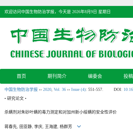
欢迎访问中国生物防治学报，今天是
2026年8月9日 星期日
首页
期刊简介
编委会
投稿
中国生物防治学报
››
2020
,
Vol. 36
››
Issue (4)
: 551-557.
DOI:
10.16
• 研究论文 •
杀螨剂对朱砂叶螨的毒力测定和对加州新小绥螨的安全性评价
蒋春先, 田亚静, 李庆, 王海建, 杨群芳