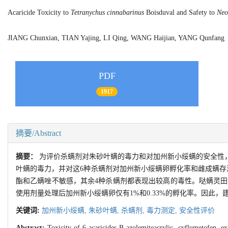
Acaricide Toxicity to
Tetranychus cinnabarinus
Boisduval and Safety to
Neo
JIANG Chunxian, TIAN Yajing, LI Qing, WANG Haijian, YANG Qunfa
PDF
1917
摘要/Abstract
摘要：
为评价杀螨剂对朱砂叶螨的毒力和对加州新小绥螨的安全性
叶螨的毒力，并对这6种杀螨剂对加州新小绥螨卵孵化率和雌成螨存
酯和乙螨唑不敏感，其余4种杀螨剂都表现出较高的毒性。哒螨灵田间
使用剂量处理后加州新小绥螨卵仅有1%和0.33%的孵化率。因此
关键词:
加州新小绥螨,
朱砂叶螨,
杀螨剂,
毒力测定,
安全性评价
Abstract:
Toxicity of 6 acaricides B-azolemiteacrylic, cyflumetofen, ex