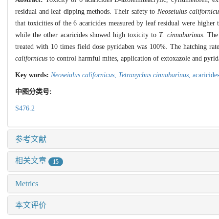
residual and leaf dipping methods. Their safety to
Neoseiulus californicu
that toxicities of the 6 acaricides measured by leaf residual were highe
while the other acaricides showed high toxicity to
T. cinnabarinus
. The
treated with 10 times field dose pyridaben was 100%. The hatching rat
californicus
to control harmful mites, application of extoxazole and pyrid
Key words:
Neoseiulus californicus
,
Tetranychus cinnabarinus
,
acaricide
中图分类号:
S476.2
参考文献
相关文章
15
Metrics
本文评价