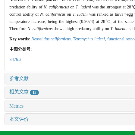
predation ability of
N. californicus
on
T. ludeni
was the strongest at 28
control ability of
N. californicus
on
T. ludeni
was ranked as larva >egg 
temperature increase, being the highest (0.9074) at 28℃; at the same t
Therefore
N. californicus
show a high predatory ability on
T. ludeni
and h
Key words:
Neoseiulus californicus
,
Tetranychus ludeni
,
functional resp
中图分类号:
S476.2
参考文献
相关文章
15
Metrics
本文评价