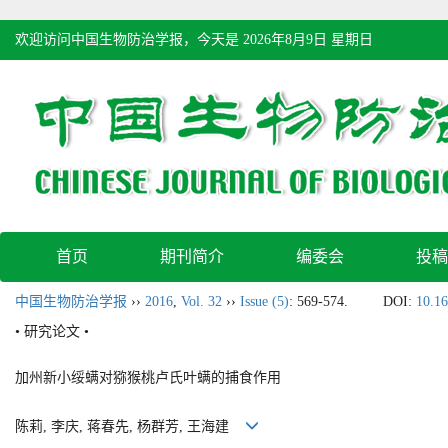
欢迎访问中国生物防治学报，今天是
2026年8月9日 星期日
首页
期刊简介
编委会
投稿
中国生物防治学报
››
2016
,
Vol. 32
››
Issue (5)
: 569-574.
DOI:
10.16
• 研究论文 •
加州新小绥螨对猕猴桃卢氏叶螨的捕食作用
陈莉, 李庆, 蒋春先, 杨群芳, 王海建