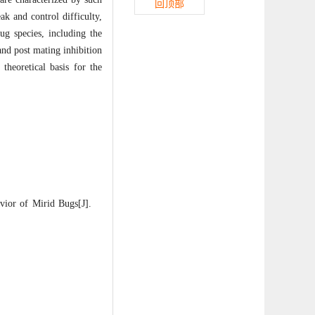
回顶部
ak and control difficulty,
ug species, including the
and post mating inhibition
theoretical basis for the
or of Mirid Bugs[J].