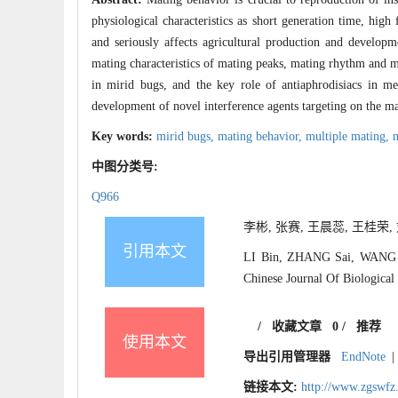
physiological characteristics as short generation time, high
and seriously affects agricultural production and develop
mating characteristics of mating peaks, mating rhythm and m
in mirid bugs, and the key role of antiaphrodisiacs in me
development of novel interference agents targeting on the m
Key words:
mirid bugs,
mating behavior,
multiple mating,
m
中图分类号:
Q966
李彬, 张赛, 王晨蕊, 王桂荣, 刘
引用本文
LI Bin, ZHANG Sai, WANG Ch
Chinese Journal Of Biological
/
收藏文章
0
/
推荐
使用本文
导出引用管理器
EndNote
|
链接本文:
http://www.zgswfz