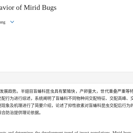
avior of Mirid Bugs
 Yang
发展趋势。半翅目盲蝽科昆虫具有繁殖快，产卵量大，世代重叠严重等
交配行为进行综述，系统阐明了盲蝽科不同物种间交配特征、交配高峰、
制现象及机理进行了简要介绍，论述了抑性欲素对盲蝽科昆虫交配后行为
综合防治提供理论依据。
sects and determines the development trend of insect populations. Mirid bugs 