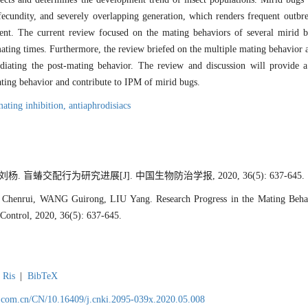
 fecundity, and severely overlapping generation, which renders frequent outbre
ment. The current review focused on the mating behaviors of several mirid b
ating times. Furthermore, the review briefed on the multiple mating behavior 
diating the post-mating behavior. The review and discussion will provide a 
ating behavior and contribute to IPM of mirid bugs.
ating inhibition,
antiaphrodisiacs
杨. 盲蝽交配行为研究进展[J]. 中国生物防治学报, 2020, 36(5): 637-645.
enrui, WANG Guirong, LIU Yang. Research Progress in the Mating Behavi
 Control, 2020, 36(5): 637-645.
Ris
|
BibTeX
.com.cn/CN/10.16409/j.cnki.2095-039x.2020.05.008