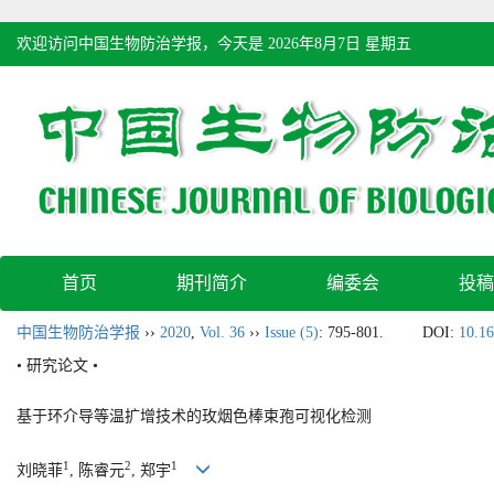
欢迎访问中国生物防治学报，今天是
2026年8月7日 星期五
首页
期刊简介
编委会
投稿
中国生物防治学报
››
2020
,
Vol. 36
››
Issue (5)
: 795-801.
DOI:
10.16
• 研究论文 •
基于环介导等温扩增技术的玫烟色棒束孢可视化检测
1
2
1
刘晓菲
, 陈睿元
, 郑宇