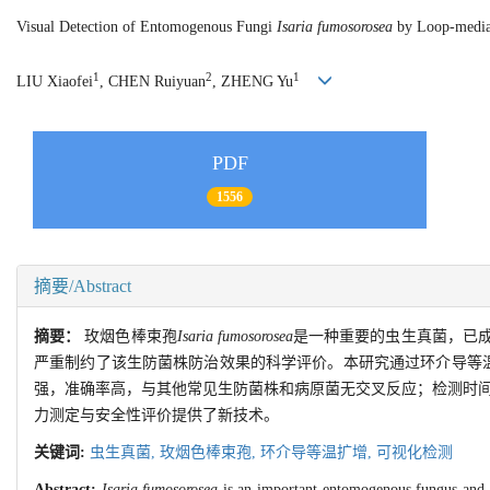
Visual Detection of Entomogenous Fungi
Isaria fumosorosea
by Loop-mediat
1
2
1
LIU Xiaofei
, CHEN Ruiyuan
, ZHENG Yu
PDF
1556
摘要/Abstract
摘要：
玫烟色棒束孢
Isaria fumosorosea
是一种重要的虫生真菌，已
严重制约了该生防菌株防治效果的科学评价。本研究通过环介导等温
强，准确率高，与其他常见生防菌株和病原菌无交叉反应；检测时间短
力测定与安全性评价提供了新技术。
关键词:
虫生真菌,
玫烟色棒束孢,
环介导等温扩增,
可视化检测
Abstract:
Isaria fumosorosea
is an important entomogenous fungus and ha