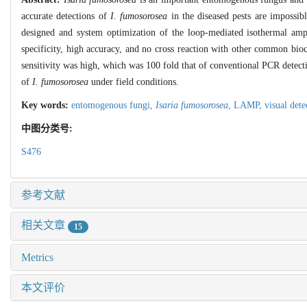
accurate detections of
I. fumosorosea
in the diseased pests are impossible
designed and system optimization of the loop-mediated isothermal am
specificity, high accuracy, and no cross reaction with other common bioco
sensitivity was high, which was 100 fold that of conventional PCR detect
of
I. fumosorosea
under field conditions.
Key words:
entomogenous fungi,
Isaria fumosorosea
,
LAMP,
visual dete
中图分类号:
S476
参考文献
相关文章
15
Metrics
本文评价