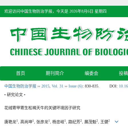
欢迎访问中国生物防治学报，今天是
2026年8月6日 星期四
首页
期刊简介
编委会
投稿
中国生物防治学报
››
2015
,
Vol. 31
››
Issue (6)
: 830-835.
DOI:
10.16
• 研究论文 •
花绒寄甲寄生松褐天牛的关键环境因子研究
1
1
1
1
2
2
2
唐艳龙
, 高尚坤
, 张彦龙
, 杨忠岐
, 路纪芳
, 展茂魁
, 王健