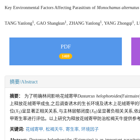
Key Environmental Factors Affecting Parasitism of
Monochamus alternatus
1
1
1
1
TANG Yanlong
, GAO Shangkun
, ZHANG Yanlong
, YANG Zhongqi
, L
PDF
1469
摘要/Abstract
摘要：
为了明确林间影响花绒寄甲
Dastarcus helophoroides
(Fair
上释放花绒寄甲成虫,之后调查诱木的生长环境及诱木上花绒寄甲的
位(
X
)呈显著正相关关系,与主林层郁闭度(
X
)呈显著负相关关系,
5
8
甲寄生率进行评估。以上研究为释放花绒寄甲防治松褐天牛提供参
关键词:
花绒寄甲,
松褐天牛,
寄生率,
环境因子
Abstract:
Dastarcus helophoroides
(Fairmaire) is an important parasito