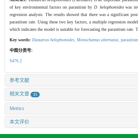
of key environmental factors on parasitism by
D. helophoroides
was inv
regression analysis. The results showed that there was a significant pos
parasitism rate. Using these two key factors, a multiple regression mode
which indicates the model is suitable for forecasting the parasitism rate. T
Key words:
Dastarcus helophoroides
,
Monochamus alternatus
,
parasitis
中图分类号:
S476.2
参考文献
相关文章
15
Metrics
本文评价