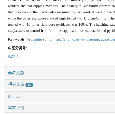
residual and leaf dipping methods. Their safety to
Neoseiulus californicu
that toxicities of the 6 acaricides measured by leaf residual were highe
while the other acaricides showed high toxicity to
T. cinnabarinus
. The
treated with 10 times field dose pyridaben was 100%. The hatching rat
californicus
to control harmful mites, application of extoxazole and pyrid
Key words:
Neoseiulus californicus
,
Tetranychus cinnabarinus
,
acaricide
中图分类号:
S476.2
参考文献
相关文章
15
Metrics
本文评价