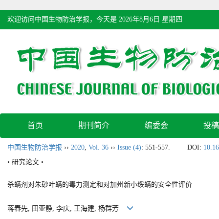
欢迎访问中国生物防治学报，今天是
2026年8月6日 星期四
首页
期刊简介
编委会
投稿
中国生物防治学报
››
2020
,
Vol. 36
››
Issue (4)
: 551-557.
DOI:
10.16
• 研究论文 •
杀螨剂对朱砂叶螨的毒力测定和对加州新小绥螨的安全性评价
蒋春先, 田亚静, 李庆, 王海建, 杨群芳