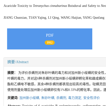
Acaricide Toxicity to
Tetranychus cinnabarinus
Boisduval and Safety to
Neo
JIANG Chunxian, TIAN Yajing, LI Qing, WANG Haijian, YANG Qunfa
PDF
1912
摘要/Abstract
摘要：
为评价杀螨剂对朱砂叶螨的毒力和对加州新小绥螨的安全性
叶螨的毒力，并对这6种杀螨剂对加州新小绥螨卵孵化率和雌成螨存
酯和乙螨唑不敏感，其余4种杀螨剂都表现出较高的毒性。哒螨灵田间
使用剂量处理后加州新小绥螨卵仅有1%和0.33%的孵化率。因此
关键词:
加州新小绥螨,
朱砂叶螨,
杀螨剂,
毒力测定,
安全性评价
Abstract:
Toxicity of 6 acaricides B-azolemiteacrylic, cyflumetofen, ex