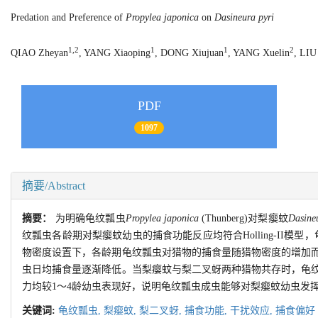
Predation and Preference of
Propylea japonica
on
Dasineura pyri
1,2
1
1
2
QIAO Zheyan
, YANG Xiaoping
, DONG Xiujuan
, YANG Xuelin
, LIU
PDF
1097
摘要/Abstract
摘要：
为明确龟纹瓢虫
Propylea japonica
(Thunberg)对梨瘿蚊
Dasineu
纹瓢虫各龄期对梨瘿蚊幼虫的捕食功能反应均符合Holling-II模型，龟纹
物密度设置下，各龄期龟纹瓢虫对猎物的捕食量随猎物密度的增加
虫日均捕食量逐渐降低。当梨瘿蚊与梨二叉蚜两种猎物共存时，龟
力均较1～4龄幼虫表现好，说明龟纹瓢虫成虫能够对梨瘿蚊幼虫发
关键词:
龟纹瓢虫,
梨瘿蚊,
梨二叉蚜,
捕食功能,
干扰效应,
捕食偏好