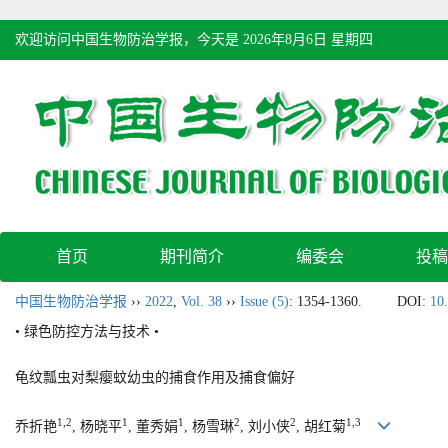
欢迎访问中国生物防治学报，今天是
2026年8月6日 星期四
首页
期刊简介
编委会
投稿
中国生物防治学报
››
2022
,
Vol. 38
››
Issue (5)
: 1354-1360.
DOI:
10
• 绿色防控方法与技术 •
龟纹瓢虫对梨瘿蚊幼虫的捕食作用及捕食偏好
1,2
1
1
2
2
1,3
乔折艳
, 杨晓平
, 董秀娟
, 杨雪琳
, 刘小侠
, 胡红菊