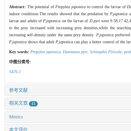
Abstract:
The potential of
Propylea japonica
to control the larvae of
Da
indoor conditions.The results showed that the predation by
P.japonica
a
larvae and adults of
P.japonica
on the larvae of
D.pyri
were 9.58,17.42,44
to the prey increased with increasing prey densities,while the searchi
increasing self-density under the same prey density
.
P.japonica
preferre
P.japonica
shows that adult
P.japonica
can play a better control of the la
Key words:
Propylea japonica
,
Dasineura pyri
,
Schizaphis Piricola
,
pred
中图分类号:
S476.2
参考文献
相关文章
15
Metrics
本文评价