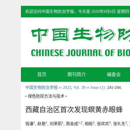
欢迎访问中国生物防治学报，今天是
2026年8月6日 星期四
首页
期刊简介
编委会
中国生物防治学报
››
2023
,
Vol. 39
››
Issue (1)
: 241-244.
• 绿色防控方法与技术 •
西藏自治区首次发现螟黄赤眼蜂
1
1
1
1,2
3
3
2
钱谦
, 赵艳
, 刘荣莉
, 周金成
, 相栋
, 张欢欢
, 张礼生
,