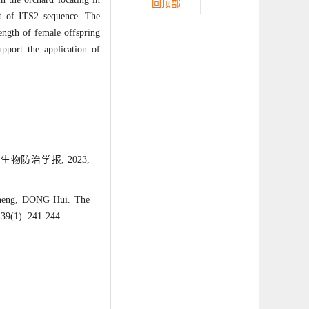
回顶部
t of ITS2 sequence. The
ength of female offspring
pport the application of
生物防治学报, 2023,
eng, DONG Hui. The
 39(1): 241-244.