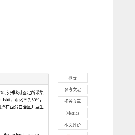
摘要
参考文献
S2序列比对鉴定所采集
s
Ishii，羽化率为80%，
相关文章
赤眼蜂在西藏自治区开展生
Metrics
本文评价
n the orchard locating in