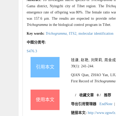
Gama district, Nyingchi city of Tibet region. The
Trich
emergence rate of offspring was 80%. The female ratio was 
was 157.6 μm. The results are expected to provide refer
Trichogramma
in the biological control program in Tibet.
Key words:
Trichogramma
,
ITS2,
molecular identification
中图分类号:
S476.3
钱谦, 赵艳, 刘荣莉, 周金成
39(1): 241-244.
引用本文
QIAN Qian, ZHAO Yan, LIU
First Record of
Trichogramma 
/
收藏文章
0
/
推荐
使用本文
导出引用管理器
EndNote
|
链接本文:
http://www.zgswfz