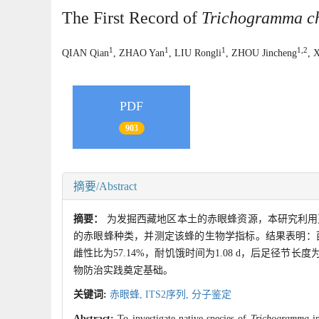
The First Record of
Trichogramma ch
1
1
1
1,2
QIAN Qian
, ZHAO Yan
, LIU Rongli
, ZHOU Jincheng
, 
PDF
903
摘要/Abstract
摘要：
为发掘西藏地区本土的赤眼蜂资源，本研究利用
的赤眼蜂种类，并测定该蜂的生物学指标。结果表明：
雌性比为57.14%，耐饥饿时间为1.08 d，后足径节
物防治实践奠定基础。
关键词:
赤眼蜂,
ITS2序列,
分子鉴定
Abstract:
To investigate native species of
Trichogramma
in