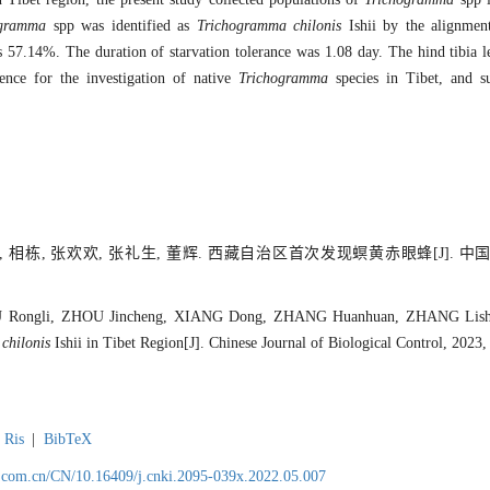
ogramma
spp was identified as
Trichogramma chilonis
Ishii by the alignmen
57.14%. The duration of starvation tolerance was 1.08 day. The hind tibia l
ence for the investigation of native
Trichogramma
species in Tibet, and su
, 相栋, 张欢欢, 张礼生, 董辉. 西藏自治区首次发现螟黄赤眼蜂[J]. 中国
 Rongli, ZHOU Jincheng, XIANG Dong, ZHANG Huanhuan, ZHANG Lish
chilonis
Ishii in Tibet Region[J]. Chinese Journal of Biological Control, 2023,
Ris
|
BibTeX
.com.cn/CN/10.16409/j.cnki.2095-039x.2022.05.007